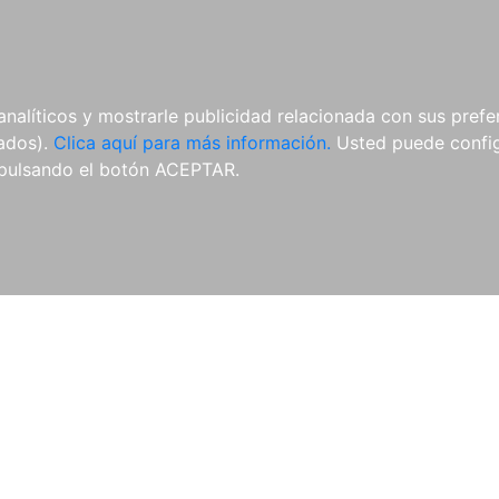
AL
E-BOOKS
REVISTAS
ANUA
analíticos y mostrarle publicidad relacionada con sus prefer
tados).
Clica aquí para más información.
Usted puede configu
pulsando el botón ACEPTAR.
Libros
Autores
Colecciones
Catálogo
Blog