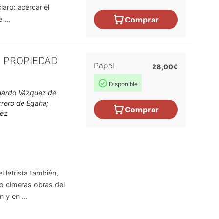
aro: acercar el
 ...
Comprar
Y PROPIEDAD
Papel
28,00€
Disponible
duardo Vázquez de
errero de Egaña;
Comprar
rez
l letrista también,
so cimeras obras del
 y en ...