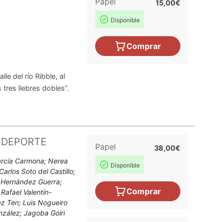
Papel
15,00€
Disponible
Comprar
e del río Ribble, al
 tres liebres dobles”.
 DEPORTE
Papel
38,00€
García Carmona; Nerea
Disponible
Carlos Soto del Castillo;
a Hernández Guerra;
Comprar
Rafael Valentín-
z Ten; Luis Nogueiro
nzález; Jagoba Goiri