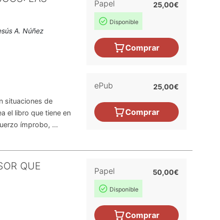
Papel
25,00€
Disponible
esús A. Núñez
Comprar
ePub
25,00€
en situaciones de
Comprar
 el libro que tiene en
uerzo ímprobo, ...
SOR QUE
Papel
50,00€
Disponible
Comprar