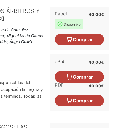
OS ÁRBITROS Y
Papel
40,00€
XI
Disponible
azorla González
ma; Miguel María García
Comprar
rido; Ángel Guillén
ePub
40,00€
Comprar
esponsables del
PDF
40,00€
 ocupación la mejora y
los términos. Todas las
Comprar
SGOS: LAS