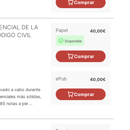
Comprar
ENCIAL DE LA
Papel
40,00€
DIGO CIVIL
Disponible
Comprar
ePub
40,00€
levado a cabo durante
Comprar
denciales más sólidas,
5 notas a pie ...