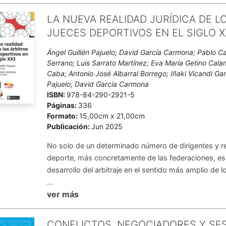
LA NUEVA REALIDAD JURÍDICA DE L
JUECES DEPORTIVOS EN EL SIGLO X
Ángel Guillén Pajuelo; David García Carmona; Pablo C
Serrano; Luis Sarrato Martínez; Eva María Getino Cala
Caba; Antonio José Albarral Borrego; Iñaki Vicandi Gar
Pajuelo; David García Carmona
ISBN:
978-84-290-2921-5
Páginas:
336
Formato:
15,00cm x 21,00cm
Publicación:
Jun 2025
No solo de un determinado número de dirigentes y r
deporte, más concretamente de las federaciones, es
desarrollo del arbitraje en el sentido más amplio de 
...
ver más
CONFLICTOS, NEGOCIADORES Y SE