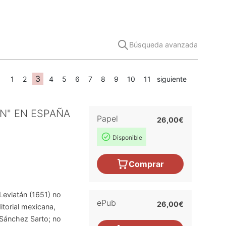
Búsqueda avanzada
3
1
2
4
5
6
7
8
9
10
11
siguiente
ÁN" EN ESPAÑA
Papel
26,00€
Disponible
Comprar
Leviatán (1651) no
ePub
26,00€
itorial mexicana,
 Sánchez Sarto; no