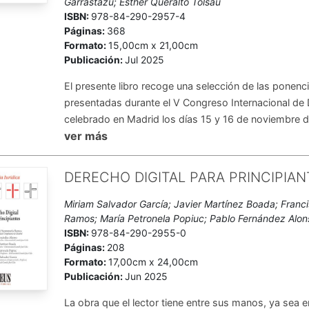
Garrastazu; Esther Queraltó Tolsau
ISBN:
978-84-290-2957-4
Páginas:
368
Formato:
15,00cm x 21,00cm
Publicación:
Jul 2025
El presente libro recoge una selección de las ponen
presentadas durante el V Congreso Internacional de
celebrado en Madrid los días 15 y 16 de noviembre de
ver más
DERECHO DIGITAL PARA PRINCIPIAN
Miriam Salvador García; Javier Martínez Boada; Franc
Ramos; María Petronela Popiuc; Pablo Fernández Alon
ISBN:
978-84-290-2955-0
Páginas:
208
Formato:
17,00cm x 24,00cm
Publicación:
Jun 2025
La obra que el lector tiene entre sus manos, ya sea en