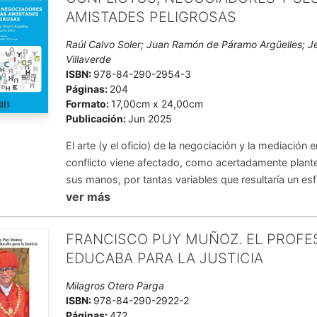
AMISTADES PELIGROSAS
Raúl Calvo Soler; Juan Ramón de Páramo Argüelles; J
Villaverde
ISBN:
978-84-290-2954-3
Páginas:
204
Formato:
17,00cm x 24,00cm
Publicación:
Jun 2025
El arte (y el oficio) de la negociación y la mediación 
conflicto viene afectado, como acertadamente plantea
sus manos, por tantas variables que resultaría un esf
ver más
FRANCISCO PUY MUÑOZ. EL PROFE
EDUCABA PARA LA JUSTICIA
Milagros Otero Parga
ISBN:
978-84-290-2922-2
Páginas:
472