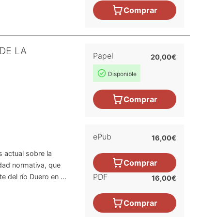
Comprar
DE LA
Papel
20,00€
Disponible
Comprar
ePub
16,00€
s actual sobre la
Comprar
edad normativa, que
PDF
e del río Duero en ...
16,00€
Comprar