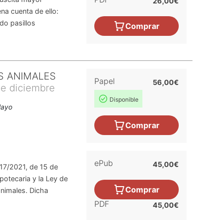
26,00€
ena cuenta de ello:
do pasillos
Comprar
S ANIMALES
Papel
56,00€
de diciembre
Disponible
Mayo
Comprar
ePub
45,00€
17/2021, de 15 de
ipotecaria y la Ley de
Comprar
 animales. Dicha
PDF
45,00€