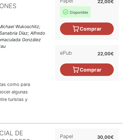
Papel
22,00€
IONES
Disponible
 Michael Wukoschitz;
Comprar
Sanabria Díaz; Alfredo
 Inmaculada González
rau
ePub
22,00€
Comprar
istas como para
nocer algunas
tre turistas y
CIAL DE
Papel
30,00€