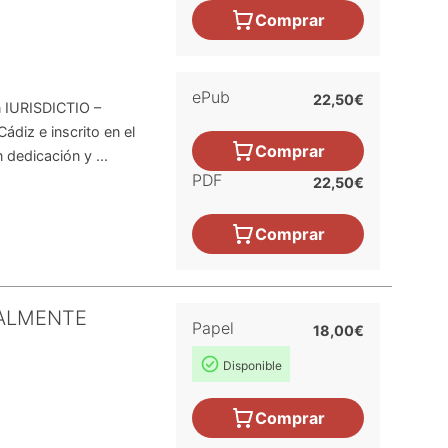
Comprar
ePub
22,50€
n IURISDICTIO –
ádiz e inscrito en el
Comprar
dedicación y ...
PDF
22,50€
Comprar
GALMENTE
Papel
18,00€
Disponible
Comprar