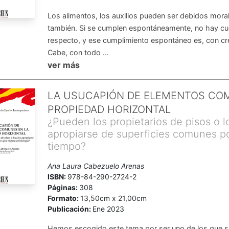
Los alimentos, los auxilios pueden ser debidos mora
también. Si se cumplen espontáneamente, no hay cue
respecto, y ese cumplimiento espontáneo es, con cre
Cabe, con todo ...
ver más
LA USUCAPIÓN DE ELEMENTOS CO
PROPIEDAD HORIZONTAL
¿Pueden los propietarios de pisos o l
apropiarse de superficies comunes po
tiempo?
Ana Laura Cabezuelo Arenas
ISBN:
978-84-290-2724-2
Páginas:
308
Formato:
13,50cm x 21,00cm
Publicación:
Ene 2023
Hemos escogido este tema por ser uno de los que s