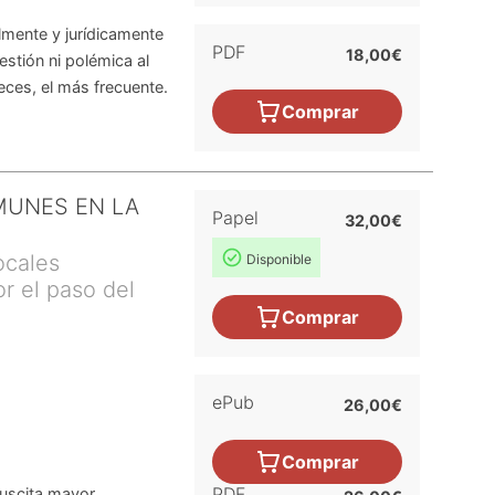
lmente y jurídicamente
PDF
18,00€
stión ni polémica al
ces, el más frecuente.
Comprar
MUNES EN LA
Papel
32,00€
ocales
Disponible
r el paso del
Comprar
ePub
26,00€
Comprar
PDF
uscita mayor