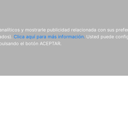
AL
E-BOOKS
REVISTAS
ANUA
analíticos y mostrarle publicidad relacionada con sus prefer
tados).
Clica aquí para más información.
Usted puede configu
pulsando el botón ACEPTAR.
Libros
Autores
Colecciones
Catálogo
Blog