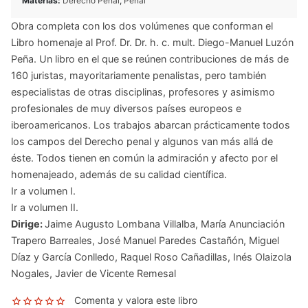
Materias:
Derecho Penal
,
Penal
Obra completa con los dos volúmenes que conforman el
Libro homenaje al Prof. Dr. Dr. h. c. mult. Diego-Manuel Luzón
Peña. Un libro en el que se reúnen contribuciones de más de
160 juristas, mayoritariamente penalistas, pero también
especialistas de otras disciplinas, profesores y asimismo
profesionales de muy diversos países europeos e
iberoamericanos. Los trabajos abarcan prácticamente todos
los campos del Derecho penal y algunos van más allá de
éste. Todos tienen en común la admiración y afecto por el
homenajeado, además de su calidad científica.
Ir a volumen I
.
Ir a volumen II
.
Dirige:
Jaime Augusto Lombana Villalba
,
María Anunciación
Trapero Barreales
,
José Manuel Paredes Castañón
,
Miguel
Díaz y García Conlledo
,
Raquel Roso Cañadillas
,
Inés Olaizola
Nogales
,
Javier de Vicente Remesal
Comenta y valora este libro