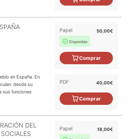
ESPAÑA
Papel
50,00€
Disponible
Comprar
ueblo en España. En
PDF
40,00€
iculan: desde su
a sus funciones
Comprar
ERACIÓN DEL
Papel
18,00€
 SOCIALES