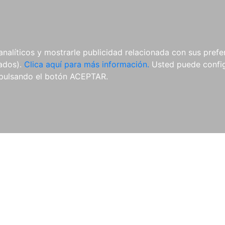
AL
E-BOOKS
REVISTAS
ANUA
analíticos y mostrarle publicidad relacionada con sus prefer
tados).
Clica aquí para más información.
Usted puede configu
pulsando el botón ACEPTAR.
Libros
Autores
Colecciones
Catálogo
Blog