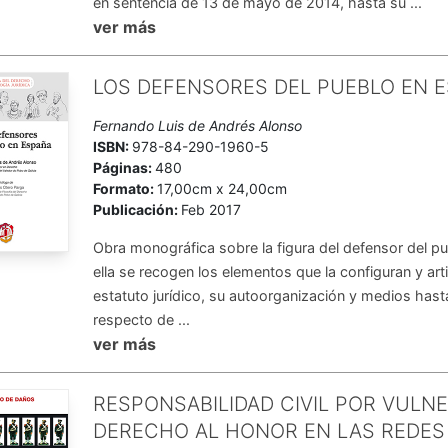
en sentencia de 13 de mayo de 2014, hasta su ...
ver más
LOS DEFENSORES DEL PUEBLO EN 
Fernando Luis de Andrés Alonso
ISBN:
978-84-290-1960-5
Páginas:
480
Formato:
17,00cm x 24,00cm
Publicación:
Feb 2017
Obra monográfica sobre la figura del defensor del p
ella se recogen los elementos que la configuran y art
estatuto jurídico, su autoorganización y medios hast
respecto de ...
ver más
RESPONSABILIDAD CIVIL POR VULN
DERECHO AL HONOR EN LAS REDES