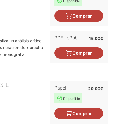
Disponible
Comprar
PDF
,
ePub
15,00€
iza un análisis crítico
vulneración del derecho
Comprar
La monografía
S E
Papel
20,00€
Disponible
Comprar