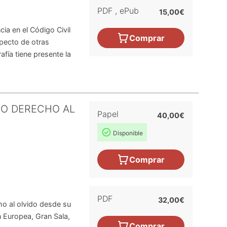
PDF
,
ePub
15,00€
cia en el Código Civil
Comprar
specto de otras
fía tiene presente la
 O DERECHO AL
Papel
40,00€
Disponible
Comprar
PDF
32,00€
ho al olvido desde su
n Europea, Gran Sala,
Comprar