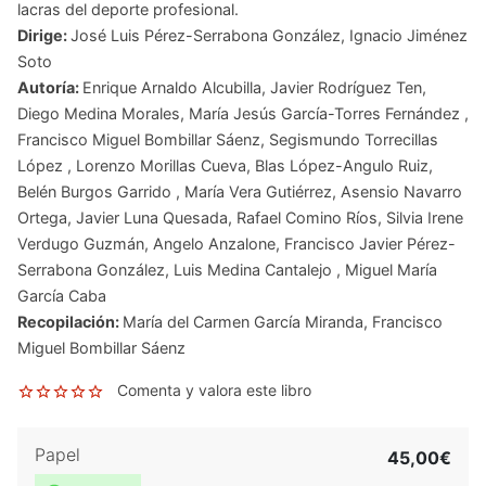
lacras del deporte profesional.
Dirige:
José Luis Pérez-Serrabona González
,
Ignacio Jiménez
Soto
Autoría:
Enrique Arnaldo Alcubilla
,
Javier Rodríguez Ten
,
Diego Medina Morales
,
María Jesús García-Torres Fernández
,
Francisco Miguel Bombillar Sáenz
,
Segismundo Torrecillas
López
,
Lorenzo Morillas Cueva
,
Blas López-Angulo Ruiz
,
Belén Burgos Garrido
,
María Vera Gutiérrez
,
Asensio Navarro
Ortega
,
Javier Luna Quesada
,
Rafael Comino Ríos
,
Silvia Irene
Verdugo Guzmán
,
Angelo Anzalone
,
Francisco Javier Pérez-
Serrabona González
,
Luis Medina Cantalejo
,
Miguel María
García Caba
Recopilación:
María del Carmen García Miranda
,
Francisco
Miguel Bombillar Sáenz
Comenta y valora este libro
Papel
45,00€