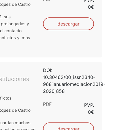
zquez de Castro
0€
9, sus
descargar
o prolongadas y
el contacto
onflictos y, más
DOI:
10.30462/00_issn2340-
stituciones
9681anuariomediacion2019-
2020_858
lictos
PDF
PVP.
zquez de Castro
0€
 guardan muchas
descargar
 cuestiones que, en