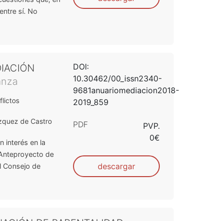
entre sí. No
DOI:
DIACIÓN
10.30462/00_issn2340-
anza
9681anuariomediacion2018-
lictos
2019_859
zquez de Castro
PDF
PVP.
0€
 interés en la
 Anteproyecto de
descargar
l Consejo de