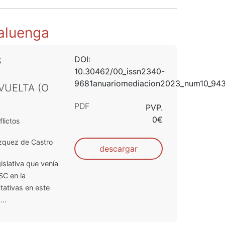
laluenga
DOI:
S
10.30462/00_issn2340-
9681anuariomediacion2023_num10_94
VUELTA (O
PDF
PVP.
0€
lictos
zquez de Castro
descargar
islativa que venía
SC en la
tativas en este
..