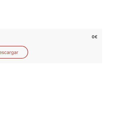
0€
escargar