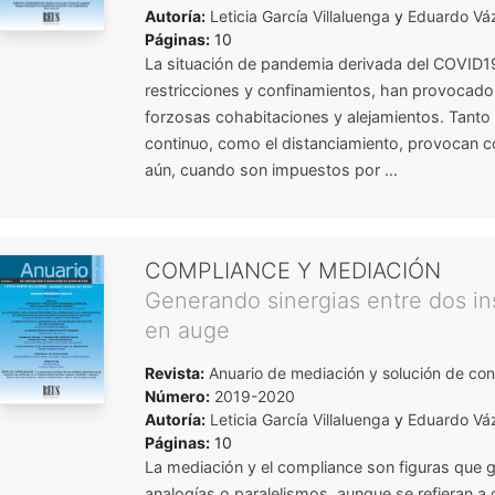
Autoría:
Leticia García Villaluenga
y
Eduardo Vá
Páginas:
10
La situación de pandemia derivada del COVID1
restricciones y confinamientos, han provocad
forzosas cohabitaciones y alejamientos. Tanto 
continuo, como el distanciamiento, provocan c
aún, cuando son impuestos por ...
COMPLIANCE Y MEDIACIÓN
Generando sinergias entre dos in
en auge
Revista:
Anuario de mediación y solución de conf
Número:
2019-2020
Autoría:
Leticia García Villaluenga
y
Eduardo Vá
Páginas:
10
La mediación y el compliance son figuras que
analogías o paralelismos, aunque se refieran a