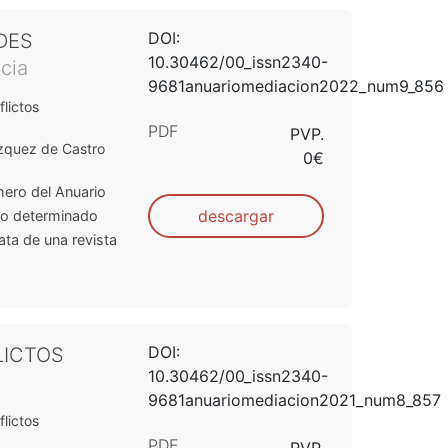
DOI:
DES
10.30462/00_issn2340-
cia
9681anuariomediacion2022_num9_856
lictos
PDF
PVP.
zquez de Castro
0€
mero del Anuario
descargar
do determinado
ata de una revista
DOI:
LICTOS
10.30462/00_issn2340-
9681anuariomediacion2021_num8_857
lictos
PDF
PVP.