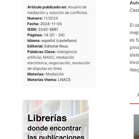
Auto
Artículo publicado en:
Anuario de
Cast
mediación y solución de conflictos
Numero:
11/2024
Fecha:
2024-11-05
El u
ISSN:
2340-9681
mejo
Páginas:
14 (21 - 34)
es f
Idioma:
español (castellano)
Editorial:
Editorial Reus
priv
Palabras Clave:
inteligencia
sist
artificial
,
MASC
,
mediación
invo
electrónica
,
negociación
,
resolución
de disputas en línea
ries
Materias:
Mediación
Materias thema:
LNAC5