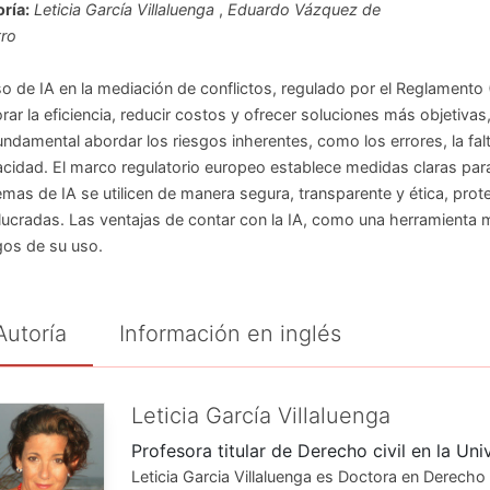
ría:
Leticia García Villaluenga
,
Eduardo Vázquez de
ro
so de IA en la mediación de conflictos, regulado por el Reglament
rar la eficiencia, reducir costos y ofrecer soluciones más objetivas
undamental abordar los riesgos inherentes, como los errores, la falt
acidad. El marco regulatorio europeo establece medidas claras para
emas de IA se utilicen de manera segura, transparente y ética, pro
lucradas. Las ventajas de contar con la IA, como una herramienta 
gos de su uso.
Autoría
Información en inglés
Leticia García Villaluenga
Profesora titular de Derecho civil en la U
Leticia Garcia Villaluenga es Doctora en Derech