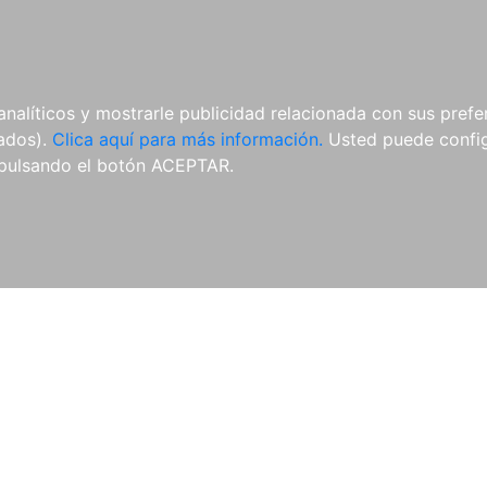
AL
E-BOOKS
REVISTAS
ANUA
analíticos y mostrarle publicidad relacionada con sus prefer
tados).
Clica aquí para más información.
Usted puede configu
pulsando el botón ACEPTAR.
io de propiedad intelectual
Anuario de mediación y solució