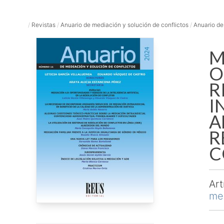
/
Revistas
/
Anuario de mediación y solución de conflictos
/
Anuario de
M
O
R
I
A
R
C
Art
med