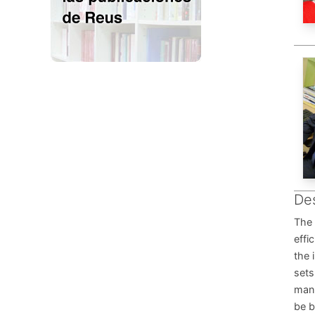
Des
The 
effi
the 
sets
mann
be b