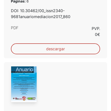
Páginas:
6
DOI: 10.30462/00_issn2340-
9681anuariomediacion2017_860
PDF
PVP.
0€
descargar