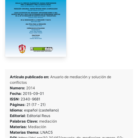
Artículo publicado en:
Anuario de mediación y solución de
conflictos
Numero:
2014
Fecha:
2015-09-01
ISSN:
2340-9681
Páginas:
21 (17 - 21)
Idioma:
español (castellano)
Editorial:
Editorial Reus
Palabras Clave:
mediación
Materias:
Mediación
Materias thema:
LNAC5
DOI:
https://doi.org/10.30462/anuario-de-mediacion-numero-02-