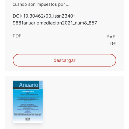
cuando son impuestos por ...
DOI: 10.30462/00_issn2340-
9681anuariomediacion2021_num8_857
PDF
PVP.
0€
descargar