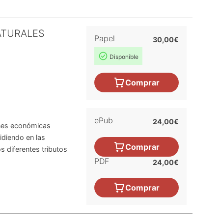
ATURALES
Papel
30,00€
Disponible
Comprar
ePub
24,00€
iones económicas
idiendo en las
Comprar
os diferentes tributos
PDF
24,00€
Comprar