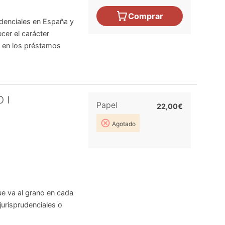
Comprar
rudenciales en España y
cer el carácter
s en los préstamos
 I
Papel
22,00€
Agotado
que va al grano en cada
jurisprudenciales o