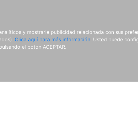
AL
E-BOOKS
REVISTAS
ANUA
analíticos y mostrarle publicidad relacionada con sus prefer
tados).
Clica aquí para más información.
Usted puede configu
pulsando el botón ACEPTAR.
Libros
Autores
Colecciones
Catálogo
Blog