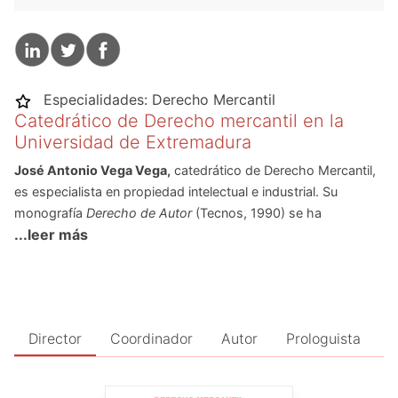
Especialidades:
Derecho Mercantil
Catedrático de Derecho mercantil en la
Universidad de Extremadura
José Antonio Vega Vega
,
catedrático de Derecho Mercantil,
es especialista en propiedad intelectual e industrial. Su
monografía
Derecho de Autor
(Tecnos, 1990) se ha
...leer más
convertido en un clásico del género.
En Editorial Reus ha publicado obras de referencia sobre la
materia, entre las que destacan
Protección de la propiedad
intelectual
(2002),
El documento jurídico y su
electronificación
(2014) o
El plagio como infracción de los
Director
Coordinador
Autor
Prologuista
derechos de autor
(2018). Asimismo, ha participado como
coautor en numerosas obras colectivas:
Nuevas Tecnologías
y propiedad Intelectual
(1999),
En torno a los derechos