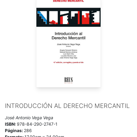
morales de los creadores
(2002),
Reformas recientes de la
propiedad intelectual
(2007),
Propiedad intelectual e
industrial, conexiones y puntos de encuentro
(2018)
y
Derechos morales de los creadores. Características, ámbito
y límites
(2019), entre otras.
INTRODUCCIÓN AL DERECHO MERCANTIL
José Antonio Vega Vega
ISBN:
978-84-290-2747-1
Páginas:
286
Formato:
17,00cm x 24,00cm