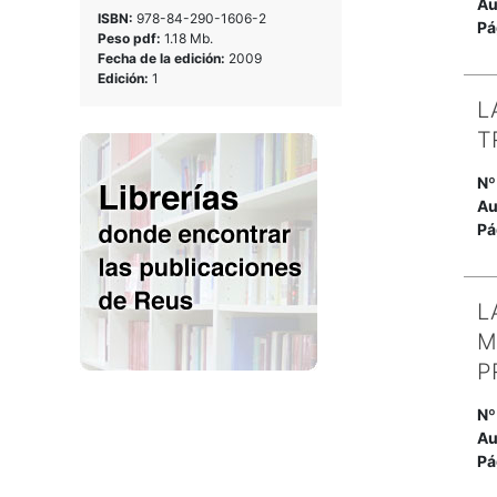
Au
ISBN:
978-84-290-1606-2
Pá
Peso pdf:
1.18 Mb.
Fecha de la edición:
2009
Edición:
1
L
T
Nº
Au
Pá
L
M
P
Nº
Au
Pá