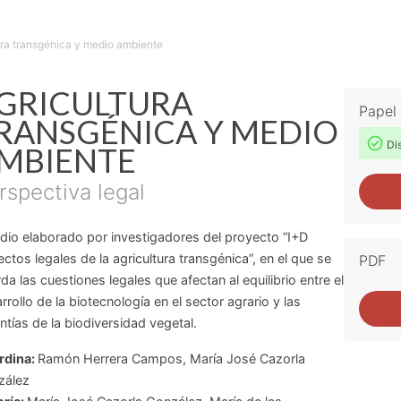
ura transgénica y medio ambiente
GRICULTURA
Papel
RANSGÉNICA Y MEDIO
Dis
MBIENTE
rspectiva legal
dio elaborado por investigadores del proyecto “I+D
ctos legales de la agricultura transgénica”, en el que se
PDF
da las cuestiones legales que afectan al equilibrio entre el
rrollo de la biotecnología en el sector agrario y las
ntías de la biodiversidad vegetal.
rdina:
Ramón Herrera Campos
,
María José Cazorla
zález