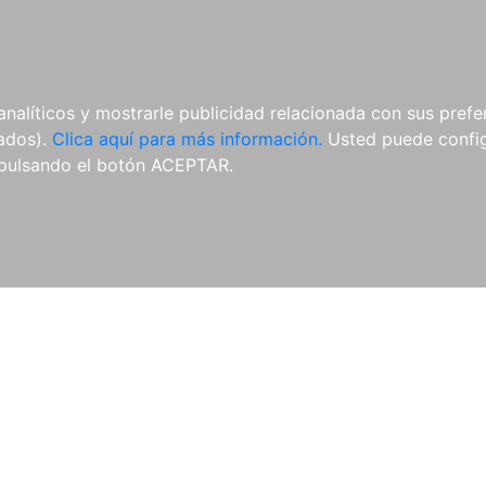
AL
E-BOOKS
REVISTAS
ANUA
analíticos y mostrarle publicidad relacionada con sus prefer
tados).
Clica aquí para más información.
Usted puede configu
pulsando el botón ACEPTAR.
Libros
Autores
Colecciones
Catálogo
Blog