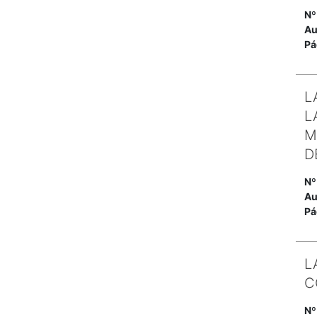
Nº
Au
Pá
L
L
M
D
Nº
Au
Pá
L
C
Nº