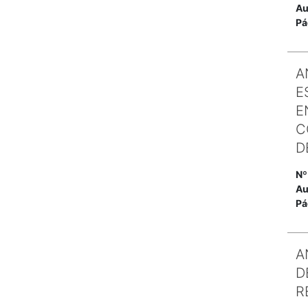
Au
Pá
A
E
E
C
D
Nº
Au
Pá
A
D
R