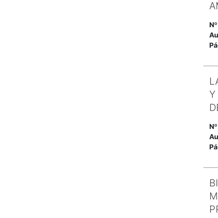
A
Nº
Au
Pá
L
Y
D
Nº
Au
Pá
B
M
P