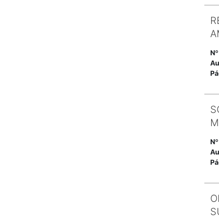
R
A
Nº
Au
Pá
S
M
Nº
Au
Pá
O
S