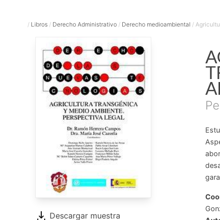
/
Libros
/
Derecho Administrativo
/
Derecho medioambiental
/
Agricult
A
T
A
Pe
Estu
Aspe
abor
desa
gara
Coo
Gon
Descargar muestra