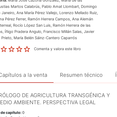
ría:
María José Cazorla González
,
María de las
stias Martos Calabrús
,
Pablo Amat Llombart
,
Domingo
o Janeiro
,
Ana María Pérez Vallejo
,
Lorenzo Mellado Ruiz
,
ma Pérez Ferrer
,
Ramón Herrera Campos
,
Ana Alemán
erreal
,
Rocío López San Luis
,
Ramón Herrera de las
as
,
Íñigo Pradera Angulo
,
Francisco Millán Salas
,
Javier
s Prieto
,
María Belén Sáinz-Cantero Caparrós
Comenta y valora este libro
Capítulos a la venta
Resumen técnico
RÓLOGO DE AGRICULTURA TRANSGÉNICA Y
EDIO AMBIENTE. PERSPECTIVA LEGAL
 de capítulo:
0