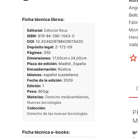
Auto
Angu
Bell
Ficha técnica libros:
Fáti
Mont
Editorial:
Editorial Reus
ISBN:
978-84-290-1543-0
Her
DOI:
10.30462/9788429015430
Vall
Depósito legal:
Z-172-09
Páginas:
350
Dimensiones:
17,00cm x 24,00cm
Plaza de edición:
Madrid , España
Encuadernación:
Rústica
Idiomas:
español (castellano)
Fecha de la edición:
2009
Edición:
1
Peso:
600gr.
Materias:
Derecho medioambiental
,
Nuevas tecnologías
Colección:
P
Derecho de las nuevas tecnologías
M
Ficha técnica e-books:
Nº