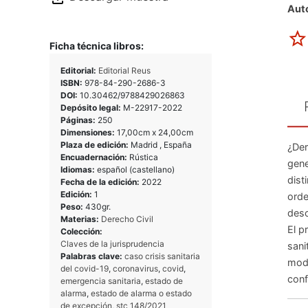
Auto
Ficha técnica libros:
Editorial:
Editorial Reus
ISBN:
978-84-290-2686-3
DOI:
10.30462/9788429026863
Depósito legal:
M-22917-2022
Páginas:
250
Dimensiones:
17,00cm x 24,00cm
Plaza de edición:
Madrid , España
¿Der
Encuadernación:
Rústica
gene
Idiomas:
español (castellano)
dist
Fecha de la edición:
2022
Edición:
1
orde
Peso:
430gr.
desc
Materias:
Derecho Civil
El p
Colección:
Claves de la jurisprudencia
sani
Palabras clave:
caso crisis sanitaria
modi
del covid-19
,
coronavirus
,
covid
,
conf
emergencia sanitaria
,
estado de
alarma
,
estado de alarma o estado
de excepción
,
stc 148/2021