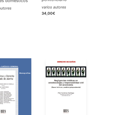
es domésticos
varios autores
autores
34,00€
€