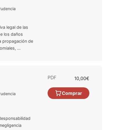
rudencia
va legal de las
 de los daños
la propagación de
miales, ...
PDF
10,00€
Comprar
rudencia
Responsabilidad
 negligencia