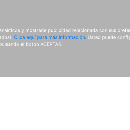
AL
E-BOOKS
REVISTAS
ANUA
analíticos y mostrarle publicidad relacionada con sus prefer
tados).
Clica aquí para más información.
Usted puede configu
pulsando el botón ACEPTAR.
Libros
Autores
Colecciones
Catálogo
Blog