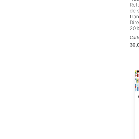
Ref
de 
tran
Dire
201
Carl
30,