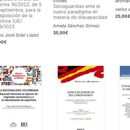
civiles
animal
orma 16/2022, de 5
Salvaguardias ante el
varios 
septiembre, para la
nuevo paradigma en
sposición de la
25,00
materia de discapacidad
ctiva (UE)
Amelia Sánchez Gómez
9/1023
35,00€
os José Soler López
00€