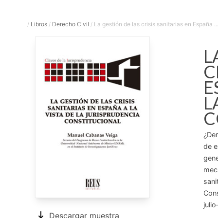
/
Libros
/
Derecho Civil
/
La gestión de las crisis sanitarias en España ..
L
C
E
L
C
¿Der
de e
gene
meca
sani
Cons
juli
Descargar muestra