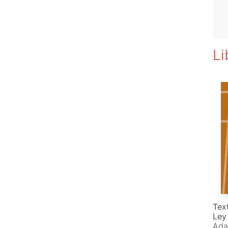
Li
Tex
Ley
Ada