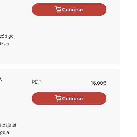
Comprar
 código
itado
A
PDF
16,00€
Comprar
 bajo el
ige a