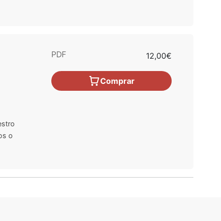
PDF
12,00€
Comprar
estro
os o