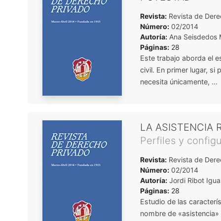
Revista:
Revista de Dere
Número:
02/2014
Autoría:
Ana Seisdedos 
Páginas:
28
Este trabajo aborda el e
civil. En primer lugar, s
necesita únicamente, ...
LA ASISTENCIA 
Perfiles y configu
Revista:
Revista de Dere
Número:
02/2014
Autoría:
Jordi Ribot Igu
Páginas:
28
Estudio de las caracterí
nombre de «asistencia» e