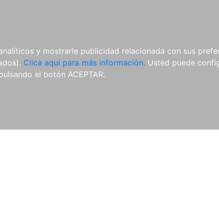
AL
E-BOOKS
REVISTAS
ANUA
analíticos y mostrarle publicidad relacionada con sus prefer
tados).
Clica aquí para más información.
Usted puede configu
pulsando el botón ACEPTAR.
Libros
Autores
Colecciones
Catálogo
Blog