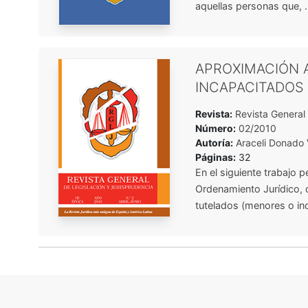
aquellas personas que, .
APROXIMACIÓN A
INCAPACITADOS
Revista:
Revista General 
Número:
02/2010
Autoría:
Araceli Donado 
Páginas:
32
En el siguiente trabajo p
Ordenamiento Jurídico, q
tutelados (menores o in