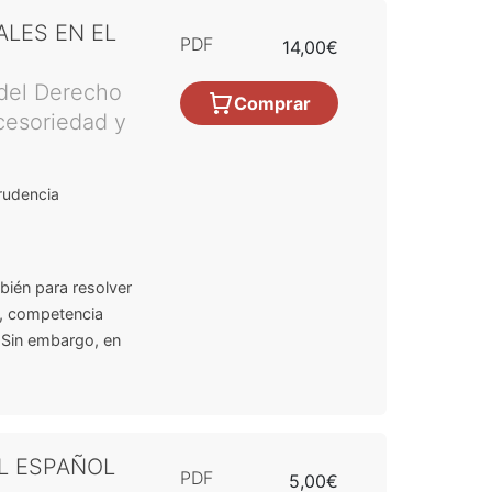
LES EN EL
PDF
14,00€
 del Derecho
Comprar
cesoriedad y
rudencia
mbién para resolver
o, competencia
. Sin embargo, en
L ESPAÑOL
PDF
5,00€