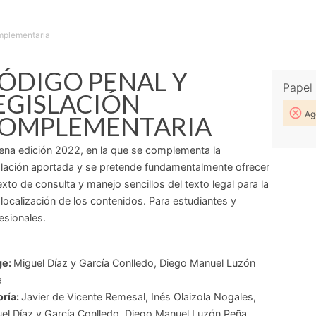
mplementaria
ÓDIGO PENAL Y
Papel
EGISLACIÓN
Ag
OMPLEMENTARIA
na edición 2022, en la que se complementa la
slación aportada y se pretende fundamentalmente ofrecer
exto de consulta y manejo sencillos del texto legal para la
l localización de los contenidos. Para estudiantes y
esionales.
ge:
Miguel Díaz y García Conlledo
,
Diego Manuel Luzón
a
ría:
Javier de Vicente Remesal
,
Inés Olaizola Nogales
,
el Díaz y García Conlledo
,
Diego Manuel Luzón Peña
,