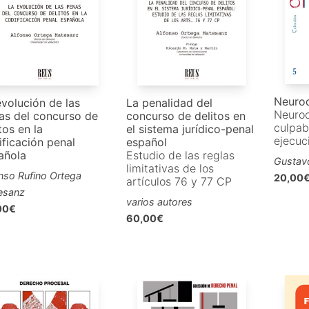
Neuro
evolución de las
La penalidad del
Neuroc
as del concurso de
concurso de delitos en
culpab
tos en la
el sistema jurídico-penal
ejecuc
ificación penal
español
añola
Estudio de las reglas
Gustav
limitativas de los
nso Rufino Ortega
20,00
artículos 76 y 77 CP
esanz
varios autores
00€
60,00€