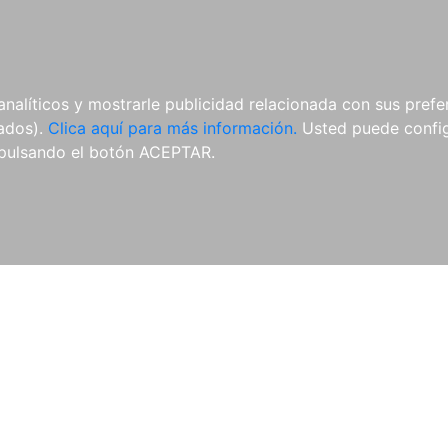
AL
E-BOOKS
REVISTAS
ANUA
analíticos y mostrarle publicidad relacionada con sus prefer
tados).
Clica aquí para más información.
Usted puede configu
pulsando el botón ACEPTAR.
Libros
Autores
Colecciones
Catálogo
Blog