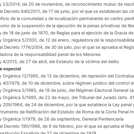
y 23/2014, de 20 de noviembre, de reconocimiento mutuo de resol
al Decreto 840/2011, de 17 de junio, por el que se establecen las ci
ficio de la comunidad y de localización permanente en centro peni
como de la suspensión de la ejecución de la penas privativas de lib
y de 18 de junio de 1870, de Reglas para el ejercicio de la Gracia de
y Orgánica 5/2000, de 12 de enero, reguladora de la responsabilid
al Decreto 1774/2004, de 30 de julio, por el que se aprueba el Reg
ladora de la responsabilidad penal de los Menores
y 4/2015, de 27 de abril, del Estatuto de la víctima del delito
e especial
y Orgánica 12/1995, de 12 de diciembre, de represión del Contrab
y 40/1979, de 10 de diciembre, sobre régimen jurídico del control d
y Orgánica 5/1985, de 19 de junio, del Régimen Electoral General (a
y Orgánica 5/1995, de 22 de mayo, del Tribunal del Jurado (arts. 41.
y 209/1964, de 24 de diciembre, por la que establece la Ley penal
strumento de Ratificación del Estatuto de Roma de la Corte Penal In
y Orgánica 1/1979, de 26 de septiembre, General Penitenciaria
al Decreto 190/1996, de 9 de febrero, por el que se aprueba el Reg
nstitución Española de 27 de diciembre de 1978