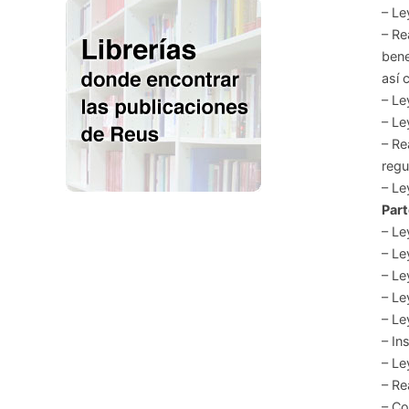
– Le
– Re
bene
así 
– Le
– Le
– Re
regu
– Le
Part
– Le
– Le
– Le
– Le
– Le
– In
– Le
– Re
– Co