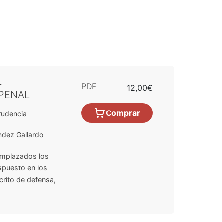
L
PDF
12,00€
PENAL
Comprar
rudencia
ndez Gallardo
 emplazados los
ispuesto en los
crito de defensa,