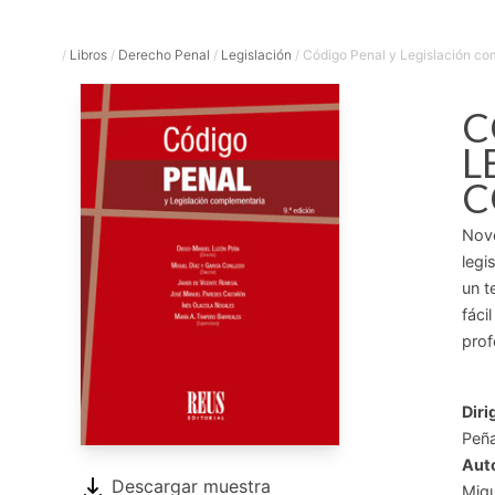
/
Libros
/
Derecho Penal
/
Legislación
/
Código Penal y Legislación co
C
L
C
Nove
legi
un t
fáci
prof
Diri
Peñ
Auto
Descargar muestra
Migu