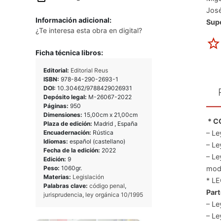
José
Información adicional:
Sup
¿Te interesa esta obra en digital?
Ficha técnica libros:
Editorial:
Editorial Reus
ISBN:
978-84-290-2693-1
DOI:
10.30462/9788429026931
Depósito legal:
M-26067-2022
Páginas:
950
Dimensiones:
15,00cm x 21,00cm
* C
Plaza de edición:
Madrid , España
Encuadernación:
Rústica
– Le
Idiomas:
español (castellano)
– Le
Fecha de la edición:
2022
– Le
Edición:
9
Peso:
1060gr.
modi
Materias:
Legislación
* L
Palabras clave:
código penal
,
Part
jurisprudencia
,
ley orgánica 10/1995
– Le
– Le