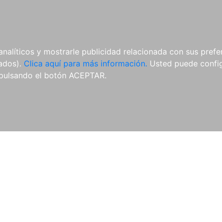
AL
E-BOOKS
REVISTAS
ANUA
analíticos y mostrarle publicidad relacionada con sus prefer
tados).
Clica aquí para más información.
Usted puede configu
pulsando el botón ACEPTAR.
Libros
Autores
Colecciones
Catálogo
Blog