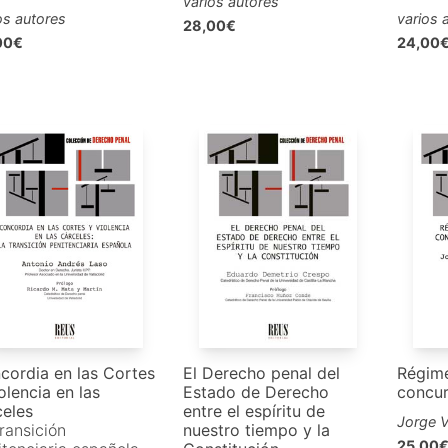
varios autores
os autores
varios 
28,00€
00€
24,00
cordia en las Cortes
El Derecho penal del
Régime
olencia en las
Estado de Derecho
concur
celes
entre el espíritu de
Jorge V
ransición
nuestro tiempo y la
25,00