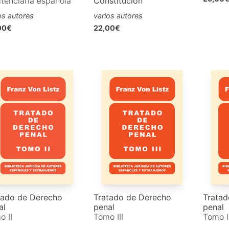
itenciaria española
Constitución
os autores
varios autores
00€
22,00€
tado de Derecho
Tratado de Derecho
Tratad
al
penal
penal
o II
Tomo III
Tomo I