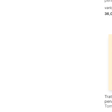
pen
vari
36,
Tra
pen
Tom