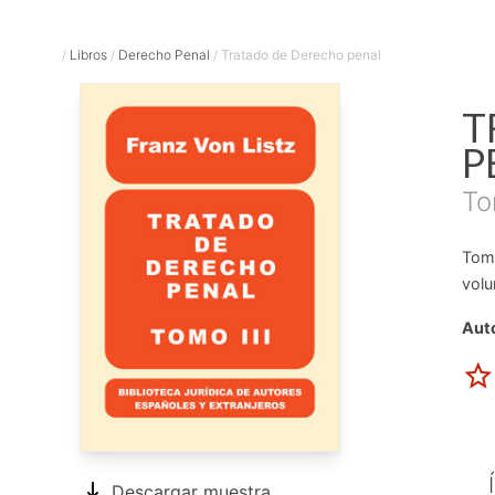
/
Libros
/
Derecho Penal
/
Tratado de Derecho penal
T
P
To
Tomo
volu
Auto
Descargar muestra