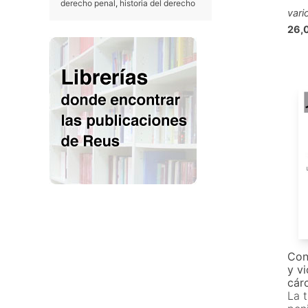
derecho penal
,
historia del derecho
vari
26,
Con
y vi
cár
La t