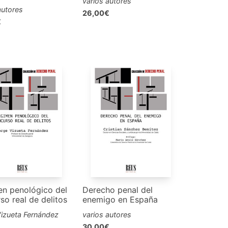
varios autores
autores
26,00€
€
n penológico del
Derecho penal del
so real de delitos
enemigo en España
izueta Fernández
varios autores
€
30,00€