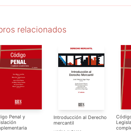
bros relacionados
igo Penal y
Código
Introducción al Derecho
islación
Legisl
mercantil
plementaria
compl