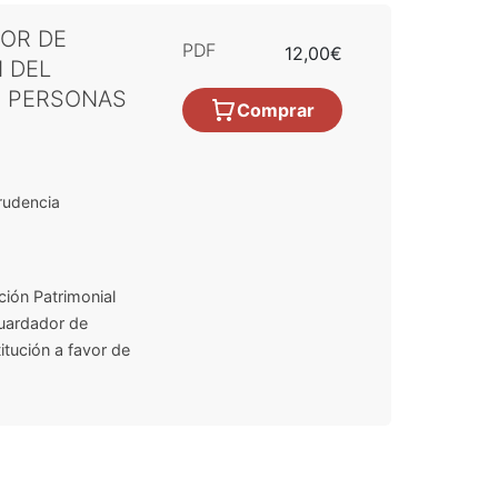
DOR DE
PDF
12,00€
 DEL
S PERSONAS
Comprar
rudencia
ión Patrimonial
guardador de
itución a favor de