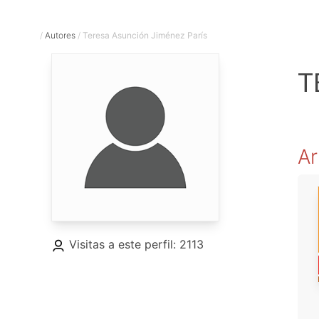
/
Autores
/
Teresa Asunción Jiménez París
T
Ar
Visitas a este perfil: 2113