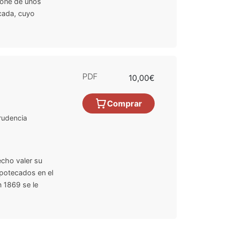
pone de unos
cada, cuyo
PDF
10,00€
Comprar
rudencia
echo valer su
ipotecados en el
 1869 se le