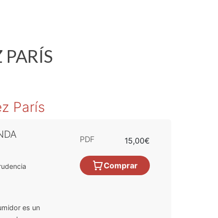
 PARÍS
z París
NDA
PDF
15,00€
Comprar
rudencia
umidor es un