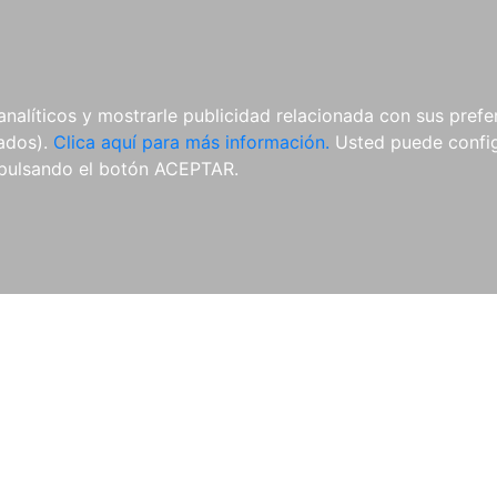
AL
E-BOOKS
REVISTAS
ANUA
analíticos y mostrarle publicidad relacionada con sus prefer
tados).
Clica aquí para más información.
Usted puede configu
pulsando el botón ACEPTAR.
Libros
Autores
Colecciones
Catálogo
Blog