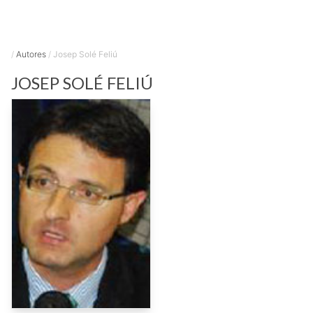
/
Autores
/
Josep Solé Feliú
JOSEP
SOLÉ FELIÚ