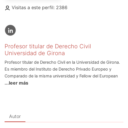
Visitas a este perfil: 2386
Profesor titular de Derecho Civil
Universidad de Girona
Profesor titular de Derecho Civil en la Universidad de Girona.
Es miembro del Instituto de Derecho Privado Europeo y
Comparado de la misma universidad y Fellow del European
...leer más
Centre of Tort and Insurance Law (ECTIL), con sede en Viena
y en cuyos proyectos colabora regularmente. Es especialista
en Derecho de la responsabilidad civil, campo en el que ha
publicado numerosos artículos y monografías, entre los que
destacan El concepto de defecto del producto en la
Autor
responsabilidad civil del fabricante (Valencia, Tirant lo Blanch,
1997), Brujos y aprendices. Los riesgos de desarrollo en la