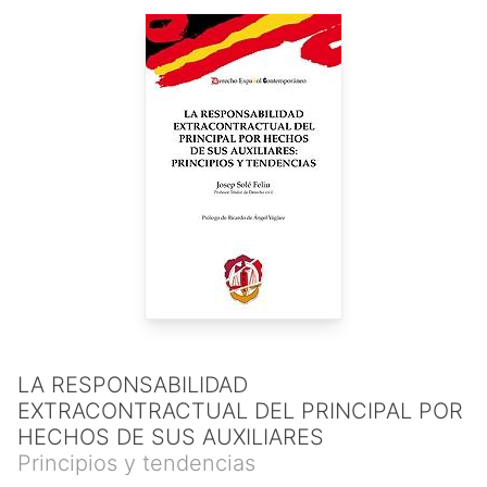
responsabilidad de producto (Madrid, Marcial Pons, 1999), en
coautoría con Pablo Salvador Coderch, o La responsabilidad
de las entidades de seguros de salud en las reclamaciones
judiciales por errores o negligencias médicas, SEAIDA, 2006,
en coautoría con Miquel Martín-Casals y Jordi Ribot.
LA RESPONSABILIDAD
EXTRACONTRACTUAL DEL PRINCIPAL POR
HECHOS DE SUS AUXILIARES
Principios y tendencias