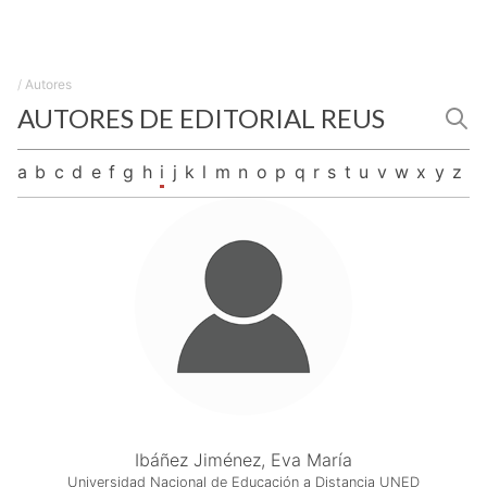
/
Autores
AUTORES DE EDITORIAL REUS
a
b
c
d
e
f
g
h
i
j
k
l
m
n
o
p
q
r
s
t
u
v
w
x
y
z
Ibáñez Jiménez, Eva María
Universidad Nacional de Educación a Distancia UNED