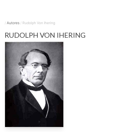
/
Autores
/
Rudolph Von Ihering
RUDOLPH VON
IHERING