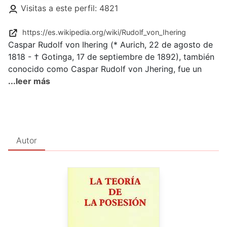
Visitas a este perfil: 4821
https://es.wikipedia.org/wiki/Rudolf_von_Ihering
Caspar Rudolf von Ihering (* Aurich, 22 de agosto de
1818 - † Gotinga, 17 de septiembre de 1892), también
conocido como Caspar Rudolf von Jhering, fue un
ilustre jurista alemán así como uno de los mayores
...leer más
filósofos del Derecho de Europa y de la historia
jurídica continental.
Autor