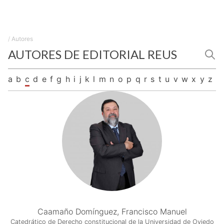
/
Autores
AUTORES DE EDITORIAL REUS
a
b
c
d
e
f
g
h
i
j
k
l
m
n
o
p
q
r
s
t
u
v
w
x
y
z
Caamaño Domínguez, Francisco Manuel
Catedrático de Derecho constitucional de la Universidad de Oviedo