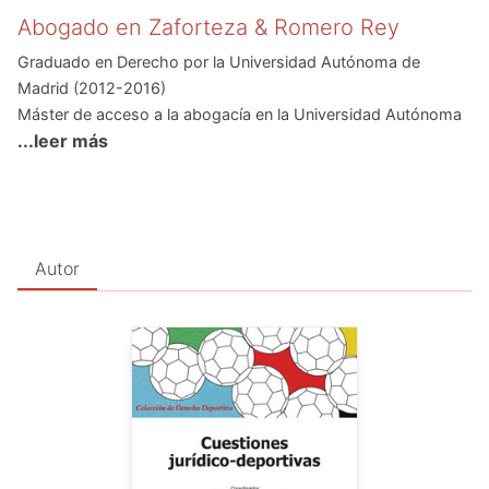
Abogado en Zaforteza & Romero Rey
Graduado en Derecho por la Universidad Autónoma de
Madrid (2012-2016)
Máster de acceso a la abogacía en la Universidad Autónoma
...leer más
de Madrid (2016-2017)
Máster Oficial en Derecho Deportivo en la Universidad de
Lleida (INEFC)
Autor