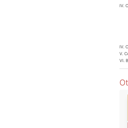
IV. 
IV. 
V. C
VI. B
Ot