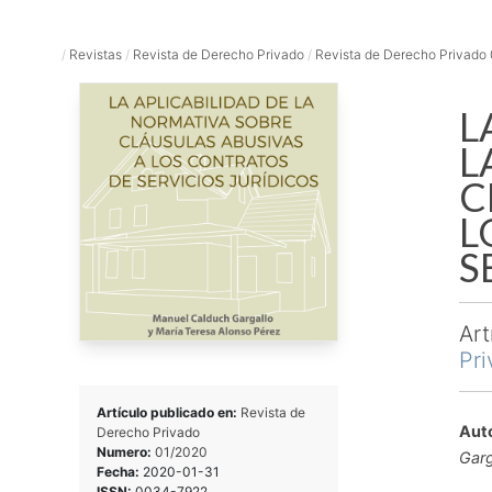
/
Revistas
/
Revista de Derecho Privado
/
Revista de Derecho Privado
L
L
C
L
S
Art
Pr
Artículo publicado en:
Revista de
Auto
Derecho Privado
Numero:
01/2020
Garg
Fecha:
2020-01-31
ISSN:
0034-7922