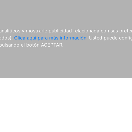
AL
E-BOOKS
REVISTAS
ANUA
analíticos y mostrarle publicidad relacionada con sus prefer
tados).
Clica aquí para más información.
Usted puede configu
vado
Revista Española de Derecho Deportivo
Revista Genera
pulsando el botón ACEPTAR.