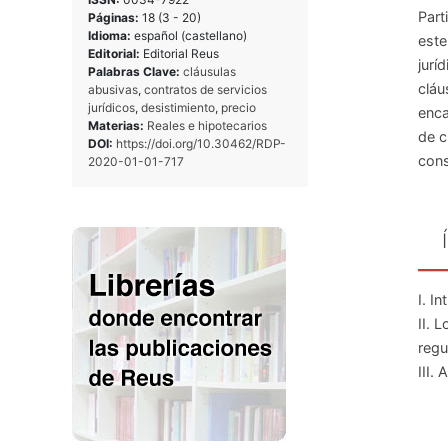
Part
Páginas:
18 (3 - 20)
Idioma:
español (castellano)
este
Editorial:
Editorial Reus
jurí
Palabras Clave:
cláusulas
cláu
abusivas
,
contratos de servicios
jurídicos
,
desistimiento
,
precio
enca
Materias:
Reales e hipotecarios
de c
DOI:
https://doi.org/10.30462/RDP-
cons
2020-01-01-717
I. I
II. 
regu
III.