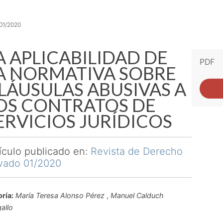
 01/2020
A APLICABILIDAD DE
PDF
A NORMATIVA SOBRE
LÁUSULAS ABUSIVAS A
OS CONTRATOS DE
ERVICIOS JURÍDICOS
ículo publicado en:
Revista de Derecho
ivado 01/2020
ría:
María Teresa Alonso Pérez
,
Manuel Calduch
allo