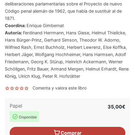
deliberaciones parlamentarias sobre el Proyecto de nuevo
Código penal alemán de 1962, que había de sustituir al de
1871.
Coordina:
Enrique Gimbernat
Autoría:
Ferdinand Herrmann
,
Hans Giese
,
Helmut Thielicke
,
Hans Bürger-Prinz
,
Gerhard Simson
,
Theodor W. Adorno
,
Wilfried Rash
,
Ernst Buchholz
,
Herbert Lewrenz
,
Else Koffka
,
Herbert Jäger
,
Wolfgang Hochheimer
,
Hans Harmsen
,
Adolf
Friedemann
,
Georg K. Stürup
,
Heinrich Ackermann
,
Werner
Schöllgen
,
Fritz Bauer
,
Armand Mergen
,
Helmut Erhardt
,
Rene
König
,
Ulrich Klug
,
Peter R. Hofstätter
Comenta y valora este libro
Papel
35,00€
Disponible
Comprar