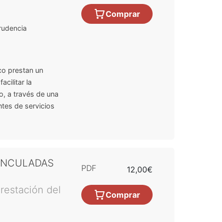
Comprar
rudencia
ico prestan un
acilitar la
o, a través de una
tes de servicios
VINCULADAS
PDF
12,00€
prestación del
Comprar