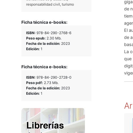
giga
responsabilidad civil
,
turismo
de n
tiem
Ficha técnica e-books:
agen
El a
ISBN:
978-84-290-2768-6
de a
Peso epub:
2.30 Mb.
Fecha de la edición:
2023
basa
Edición:
1
La o
que 
digi
Ficha técnica e-books:
vige
ISBN:
978-84-290-2728-0
Peso pdf:
2.73 Mb.
Fecha de la edición:
2023
Edición:
1
Ar