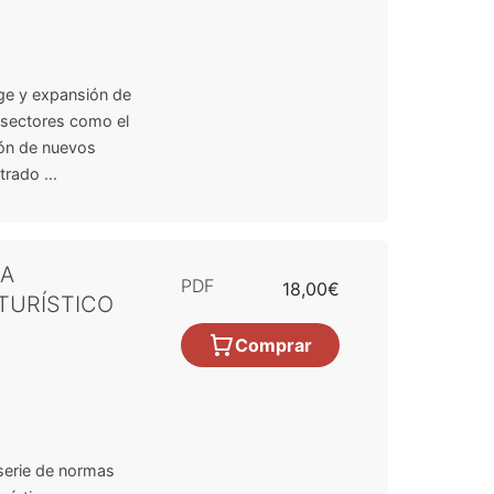
uge y expansión de
 sectores como el
ión de nuevos
rado ...
A
PDF
18,00€
TURÍSTICO
Comprar
serie de normas