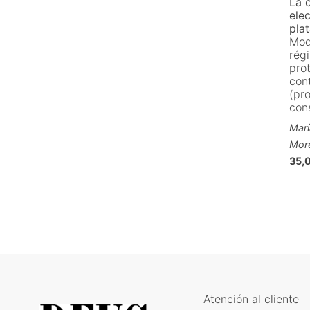
La 
ele
pla
Mod
régi
pro
con
(pr
con
Marí
Mor
35,
Atención al cliente