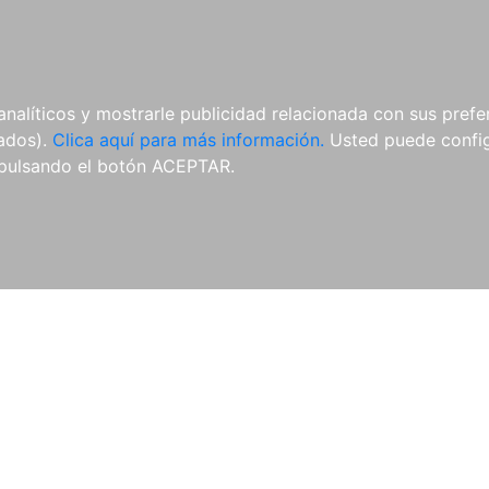
AL
E-BOOKS
REVISTAS
ANUA
analíticos y mostrarle publicidad relacionada con sus prefer
tados).
Clica aquí para más información.
Usted puede configu
pulsando el botón ACEPTAR.
Libros
Autores
Colecciones
Catálogo
Blog