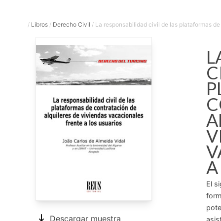
/
Libros
/
Derecho Civil
/
La responsabilidad civil de las plataformas de 
L
C
P
C
A
V
V
A
El s
form
pote
Descargar muestra
asis