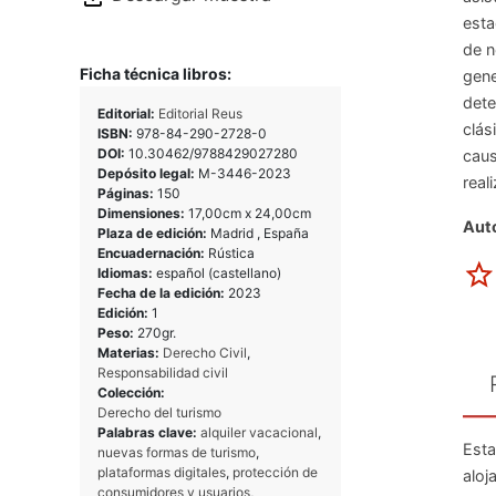
esta
de n
Ficha técnica libros:
gene
dete
Editorial:
Editorial Reus
clás
ISBN:
978-84-290-2728-0
DOI:
10.30462/9788429027280
caus
Depósito legal:
M-3446-2023
real
Páginas:
150
Dimensiones:
17,00cm x 24,00cm
Auto
Plaza de edición:
Madrid , España
Encuadernación:
Rústica
Idiomas:
español (castellano)
Fecha de la edición:
2023
Edición:
1
Peso:
270gr.
Materias:
Derecho Civil
,
Responsabilidad civil
Colección:
Derecho del turismo
Palabras clave:
alquiler vacacional
,
Esta
nuevas formas de turismo
,
plataformas digitales
,
protección de
aloj
consumidores y usuarios
,