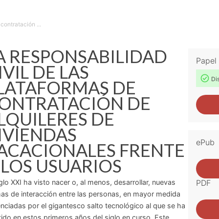
contratación ...
A RESPONSABILIDAD
Papel
IVIL DE LAS
Dis
LATAFORMAS DE
ONTRATACIÓN DE
LQUILERES DE
IVIENDAS
ePub
ACACIONALES FRENTE
 LOS USUARIOS
iglo XXI ha visto nacer o, al menos, desarrollar, nuevas
PDF
as de interacción entre las personas, en mayor medida
nciadas por el gigantesco salto tecnológico al que se ha
tido en estos primeros años del siglo en curso. Este