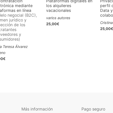
contratación
Plataformas digitales en
Privac
ctrónica mediante
los alquileres
perfil 
taformas en línea
vacacionales
Data y
elo negocial (B2C),
colabo
varios autores
men jurídico y
Cristin
25,00€
tección de los
25,00
tratantes
oveedores y
sumidores)
a Teresa Álvarez
eno
00€
Más información
Pago seguro