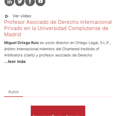
Ver vídeo
Profesor Asociado de Derecho Internacional
Privado en la Universidad Complutense de
Madrid
Miguel Ortego Ruiz
es socio director en Ortego Legal, S.L.P.,
árbitro internacional miembro del Chartered Institute of
Arbitrators (ciarb) y profesor asociado de Derecho
...leer más
internacional privado en la Universidad Complutense de
Madrid (ucm). Doctor en Derecho (summa cum laude) por la
ucm, Máster en Derecho internacional, curso de
especialización en Derecho europeo y licenciado en
Administración y Dirección de Empresas, todos ellos por la
Autor
ucm.
También es experto en compliance y profesional internacional
de la privacidad certificado (cipp/e por la iapp). Con más de
doce años de experiencia como profesional en ejercicio en el