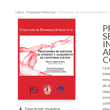
/
Libros
/
Propiedad Intelectual
/
Prestadores de servicios de internet y 
P
S
I
A
C
La p
inte
minu
de l
resp
soci
cont
Descargar muestra
inte