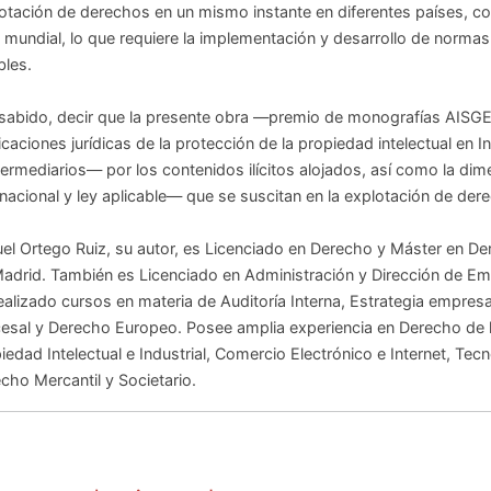
otación de derechos en un mismo instante en diferentes países, con
l mundial, lo que requiere la implementación y desarrollo de norma
bles.
 sabido, decir que la presente obra —premio de monografías AI
icaciones jurídicas de la protección de la propiedad intelectual en In
ermediarios— por los contenidos ilícitos alojados, así como la dim
rnacional y ley aplicable— que se suscitan en la explotación de der
el Ortego Ruiz, su autor, es Licenciado en Derecho y Máster en De
adrid. También es Licenciado en Administración y Dirección de E
ealizado cursos en materia de Auditoría Interna, Estrategia empresa
esal y Derecho Europeo. Posee amplia experiencia en Derecho de 
iedad Intelectual e Industrial, Comercio Electrónico e Internet, Tec
cho Mercantil y Societario.