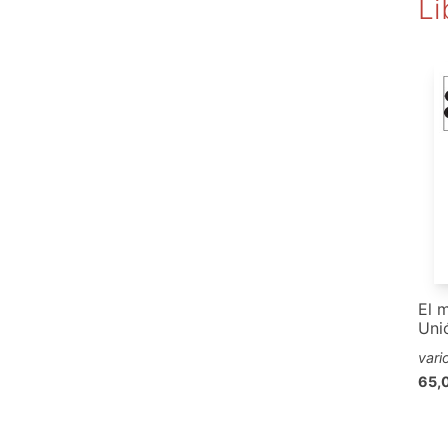
Li
El m
Uni
vari
65,