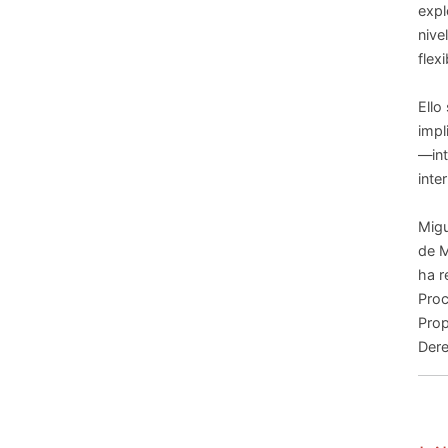
expl
nive
flexi
Ello
impl
—int
inte
Migu
de M
ha r
Proc
Prop
Dere