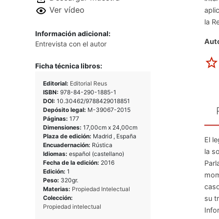
Ver vídeo
apli
la R
Información adicional:
Auto
Entrevista con el autor
Ficha técnica libros:
Editorial:
Editorial Reus
ISBN:
978-84-290-1885-1
DOI:
10.30462/9788429018851
Depósito legal:
M-39067-2015
Páginas:
177
Dimensiones:
17,00cm x 24,00cm
Plaza de edición:
Madrid , España
El l
Encuadernación:
Rústica
la s
Idiomas:
español (castellano)
Parl
Fecha de la edición:
2016
Edición:
1
mome
Peso:
320gr.
caso
Materias:
Propiedad Intelectual
su t
Colección:
Propiedad intelectual
Info