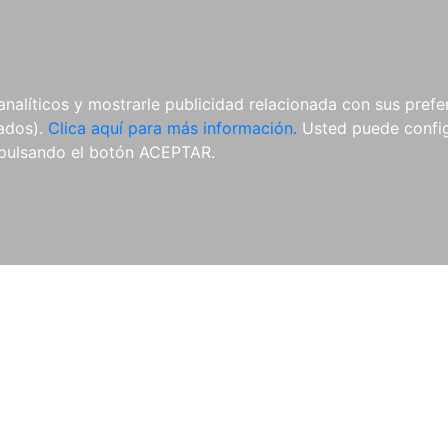
AL
E-BOOKS
REVISTAS
ANUA
analíticos y mostrarle publicidad relacionada con sus prefer
tados).
Clica aquí para más información.
Usted puede configu
pulsando el botón ACEPTAR.
Libros
Autores
Colecciones
Catálogo
Blog