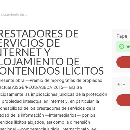
alojamiento de ...
RESTADORES DE
Papel
ERVICIOS DE
Dis
NTERNET Y
LOJAMIENTO DE
ONTENIDOS ILÍCITOS
resente obra —Premio de monografías de propiedad
PDF
lectual AISGE/REUS/ASEDA 2015— analiza
ciosamente las implicaciones jurídicas de la protección
a propiedad intelectual en Internet y, en particular, la
onsabilidad de los prestadores de servicios de la
edad de la información —intermediarios— por los
enidos ilícitos alojados, así como la dimensión
rnacional —competencia judicial internacional y ley