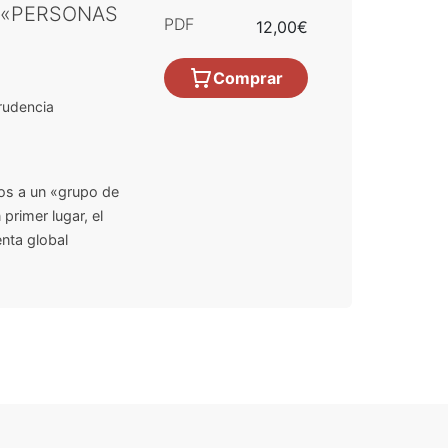
S «PERSONAS
PDF
12,00€
Comprar
rudencia
os a un «grupo de
primer lugar, el
nta global