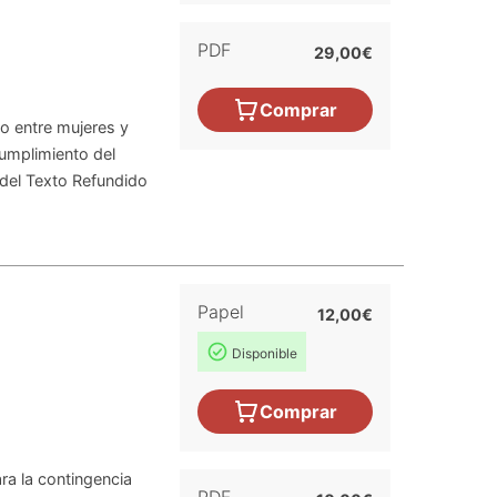
PDF
29,00€
Comprar
vo entre mujeres y
umplimiento del
 del Texto Refundido
Papel
12,00€
Disponible
Comprar
ra la contingencia