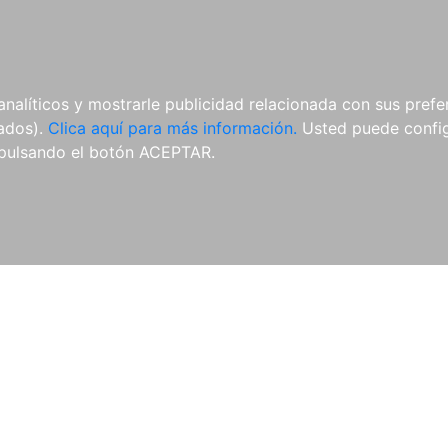
AL
E-BOOKS
REVISTAS
ANUA
analíticos y mostrarle publicidad relacionada con sus prefer
tados).
Clica aquí para más información.
Usted puede configu
pulsando el botón ACEPTAR.
Libros
Autores
Colecciones
Catálogo
Blog