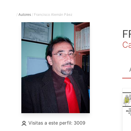
/
Autores
/
Francisco Alemán Páez
F
Ca
Visitas a este perfil: 3009