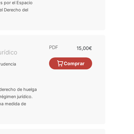
s por el Espacio
el Derecho del
PDF
15,00€
rídico
Comprar
rudencia
l derecho de huelga
régimen jurídico.
cha medida de