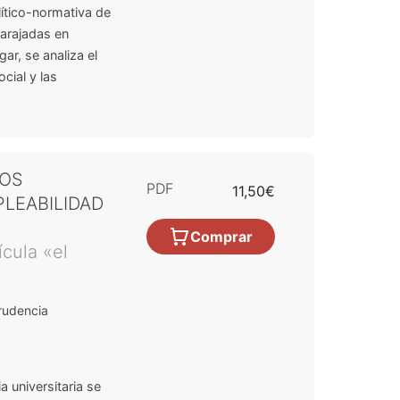
lítico-normativa de
barajadas en
ar, se analiza el
cial y las
TOS
PDF
11,50€
LEABILIDAD
Comprar
ícula «el
rudencia
a universitaria se