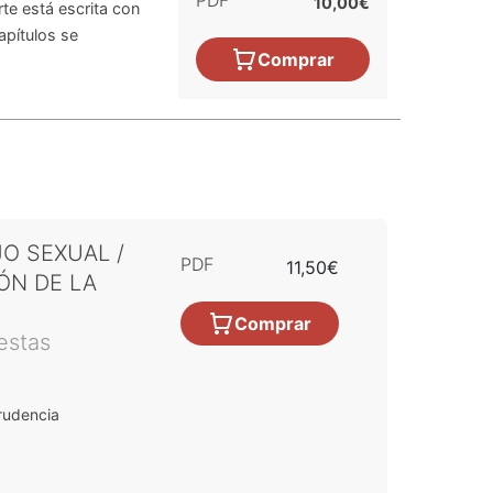
PDF
10,00€
te está escrita con
capítulos se
Comprar
O SEXUAL /
PDF
11,50€
ÓN DE LA
Comprar
estas
rudencia