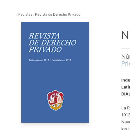
/
Revistas
/
Revista de Derecho Privado
N
Nú
Pri
Inde
Lati
DIA
La R
1913
Nava
los 