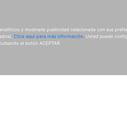
AL
E-BOOKS
REVISTAS
ANUA
analíticos y mostrarle publicidad relacionada con sus prefer
tados).
Clica aquí para más información.
Usted puede configu
vado
Revista Española de Derecho Deportivo
Revista Genera
pulsando el botón ACEPTAR.