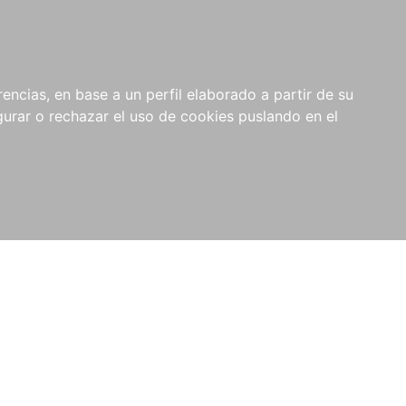
0
RIOS
encias, en base a un perfil elaborado a partir de su
rar o rechazar el uso de cookies puslando en el
l de Legislación y Jurisprudencia