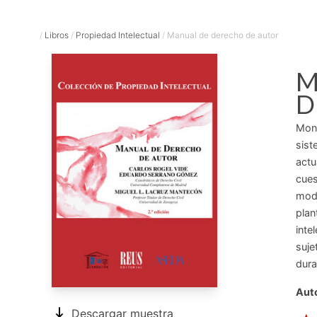
/
Libros
/
Propiedad Intelectual
/
Manual de derecho de autor
M
D
Mono
sist
actu
cues
modi
plan
inte
suje
dura
Auto
Descargar muestra