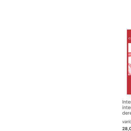
Inte
inte
der
vari
28,