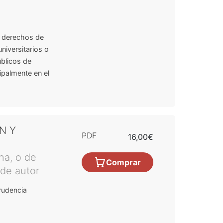
de derechos de
niversitarios o
blicos de
ipalmente en el
N Y
PDF
16,00€
na, o de
Comprar
 de autor
rudencia