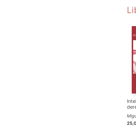
Li
Inte
der
Migu
25,