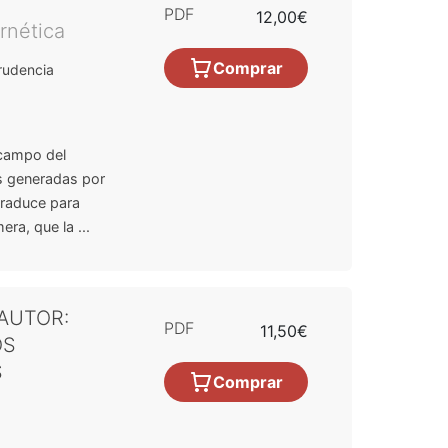
PDF
12,00€
rnética
Comprar
rudencia
l campo del
s generadas por
traduce para
a, que la ...
AUTOR:
PDF
11,50€
OS
S
Comprar