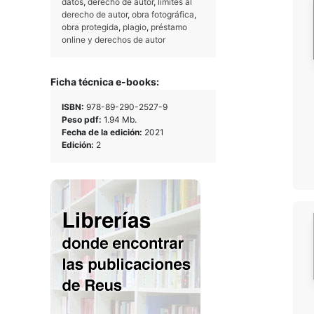
datos
,
derecho de autor
,
límites al
derecho de autor
,
obra fotográfica
,
obra protegida
,
plagio
,
préstamo
online y derechos de autor
Ficha técnica e-books:
ISBN:
978-89-290-2527-9
Peso pdf:
1.94 Mb.
Fecha de la edición:
2021
Edición:
2