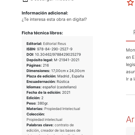
Información adicional:
¿Te interesa esta obra en digital?
Ficha técnica libros:
Editorial:
Editorial Reus
ISBN:
978-84-290-2527-9
Mono
DOI:
10.30462/9788429025279
en E
Depósito legal:
M-21941-2021
legi
Páginas:
216
Dimensiones:
17,00cm x 24,00cm
asun
Plaza de edición:
Madrid , España
Ir a 
Encuadernación:
Rústica
Idiomas:
español (castellano)
Fecha de la edición:
2021
Edición:
2
Peso:
380gr.
Materias:
Propiedad Intelectual
Colección:
Ar
Propiedad intelectual
Palabras clave:
contrato de
edición
,
creador de las bases de