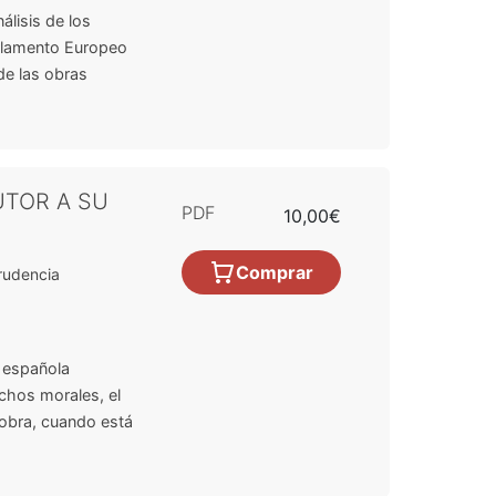
álisis de los
arlamento Europeo
de las obras
UTOR A SU
PDF
10,00€
Comprar
rudencia
l española
chos morales, el
 obra, cuando está