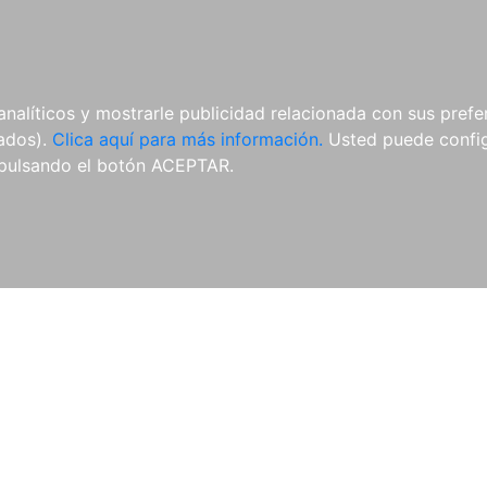
AL
E-BOOKS
REVISTAS
ANUA
analíticos y mostrarle publicidad relacionada con sus prefer
tados).
Clica aquí para más información.
Usted puede configu
pulsando el botón ACEPTAR.
Libros
Autores
Colecciones
Catálogo
Blog