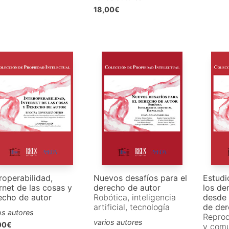
18,00€
roperabilidad,
Nuevos desafíos para el
Estudi
rnet de las cosas y
derecho de autor
los de
echo de autor
Robótica, inteligencia
desde 
artificial, tecnología
de de
os autores
Reprod
varios autores
00€
y comu