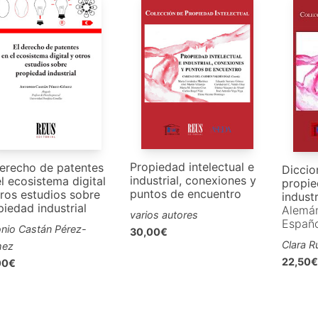
Propiedad intelectual e
derecho de patentes
Diccio
industrial, conexiones y
l ecosistema digital
propie
puntos de encuentro
tros estudios sobre
industr
iedad industrial
Alemán
varios autores
Españ
nio Castán Pérez-
30,00€
Clara R
ez
22,50€
00€