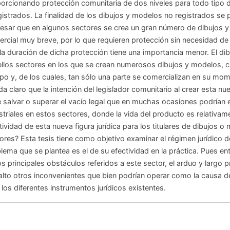
orcionando protección comunitaria de dos niveles para todo tipo d
gistrados. La finalidad de los dibujos y modelos no registrados se 
esar que en algunos sectores se crea un gran número de dibujos y
rcial muy breve, por lo que requieren protección sin necesidad de c
la duración de dicha protección tiene una importancia menor. El d
llos sectores en los que se crean numerosos dibujos y modelos, c
po y, de los cuales, tan sólo una parte se comercializan en su mo
a claro que la intención del legislador comunitario al crear esta n
e salvar o superar el vacío legal que en muchas ocasiones podrían
striales en estos sectores, donde la vida del producto es relativam
tividad de esta nueva figura jurídica para los titulares de dibujos
ores? Esta tesis tiene como objetivo examinar el régimen jurídico d
lema que se plantea es el de su efectividad en la práctica. Pues e
os principales obstáculos referidos a este sector, el arduo y largo
alto otros inconvenientes que bien podrían operar como la causa d
 los diferentes instrumentos jurídicos existentes.