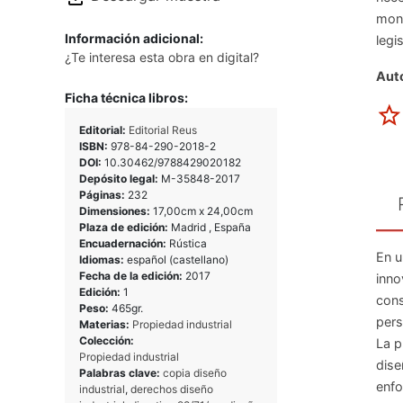
mono
Información adicional:
legi
¿Te interesa esta obra en digital?
Auto
Ficha técnica libros:
Editorial:
Editorial Reus
ISBN:
978-84-290-2018-2
DOI:
10.30462/9788429020182
Depósito legal:
M-35848-2017
Páginas:
232
Dimensiones:
17,00cm x 24,00cm
Plaza de edición:
Madrid , España
Encuadernación:
Rústica
En u
Idiomas:
español (castellano)
Fecha de la edición:
2017
inno
Edición:
1
cons
Peso:
465gr.
pers
Materias:
Propiedad industrial
Colección:
La p
Propiedad industrial
dise
Palabras clave:
copia diseño
enfo
industrial
,
derechos diseño