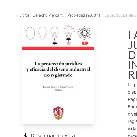
/
Libros
/
Derecho Mercantil
/
Propiedad industrial
/
La protección jurídi
L
J
D
I
R
La p
disp
Regl
Euro
nive
regi
vida
Descargar muestra
nece