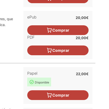
ePub
20,00€
ares, que
ica.
Comprar
PDF
20,00€
Comprar
Papel
22,00€
Disponible
Comprar