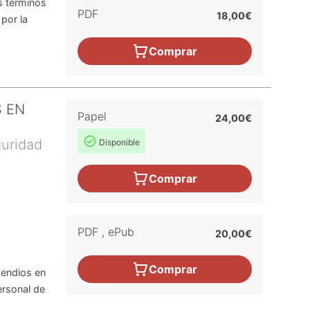
os términos
PDF
18,00€
por la
Comprar
S EN
Papel
24,00€
guridad
Disponible
Comprar
PDF
,
ePub
20,00€
Comprar
ncendios en
ersonal de