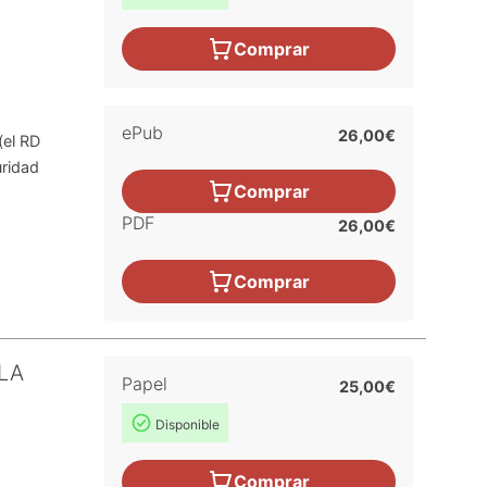
Comprar
ePub
26,00€
(el RD
uridad
Comprar
PDF
26,00€
Comprar
LA
Papel
25,00€
Disponible
Comprar