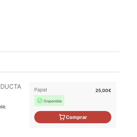
NDUCTA
Papel
25,00€
Disponible
lià;
Comprar