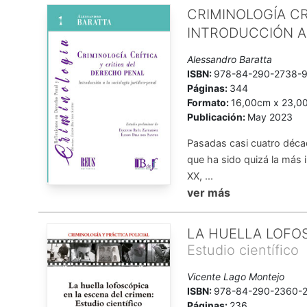
CRIMINOLOGÍA CR
INTRODUCCIÓN A
Alessandro Baratta
ISBN:
978-84-290-2738-
Páginas:
344
Formato:
16,00cm x 23,0
Publicación:
May 2023
Pasadas casi cuatro décad
que ha sido quizá la más i
XX, ...
ver más
LA HUELLA LOFO
Estudio científico
Vicente Lago Montejo
ISBN:
978-84-290-2360-
Páginas:
236