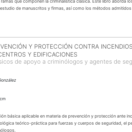
s ramas que componen la criminalística clásica. Este libro aborda l
estudio de manuscritos y firmas, así como los métodos admitidos 
EVENCIÓN Y PROTECCIÓN CONTRA INCENDIO
CENTROS Y EDIFICACIONES
icos de apoyo a criminólogos y agentes de se
González
4
0cm
ación básica aplicable en materia de prevención y protección ante i
ológica teórico-práctica para fuerzas y cuerpos de seguridad, el p
inólogos.