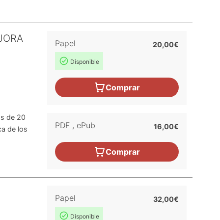
EJORA
Papel
20,00€
Disponible
Comprar
ás de 20
PDF
,
ePub
16,00€
ca de los
Comprar
Papel
32,00€
Disponible