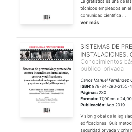
La grafística es una de la
técnicos empleados en el 
comunidad científica ...
ver más
SISTEMAS DE PR
INSTALACIONES, 
Conocimientos bás
público-privada
Carlos Manuel Fernández 
ISBN:
978-84-290-2155-
Páginas:
230
Formato:
17,00cm x 24,0
Publicación:
Ago 2019
Visión global de la legisl
edificaciones. Guía metod
seguridad privada y crim