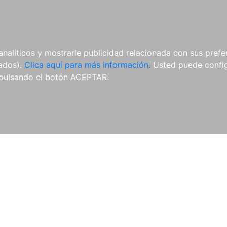
AL
E-BOOKS
REVISTAS
ANUA
analíticos y mostrarle publicidad relacionada con sus prefer
tados).
Clica aquí para más información.
Usted puede configu
pulsando el botón ACEPTAR.
Libros
Autores
Colecciones
Catálogo
Blog