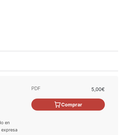
PDF
5,00€
Comprar
do en
n expresa