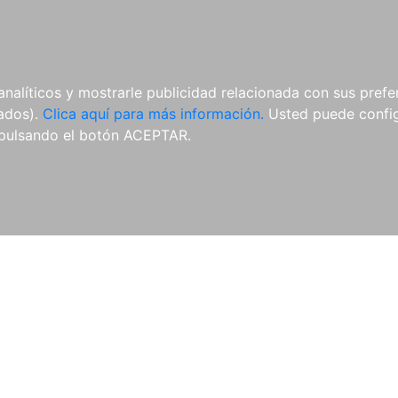
AL
E-BOOKS
REVISTAS
ANUA
analíticos y mostrarle publicidad relacionada con sus prefer
tados).
Clica aquí para más información.
Usted puede configu
pulsando el botón ACEPTAR.
Libros
Autores
Colecciones
Catálogo
Blog