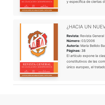
y específica de ciertas d
¿HACIA UN NUE
Revista:
Revista General 
Número:
03/2006
Autoría:
María Bellido B
Páginas:
38
El artículo expone la cla
constitutivos de las co
único europeo, el tratado