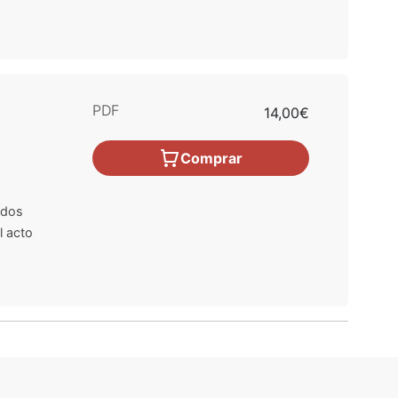
PDF
14,00€
Comprar
ados
l acto