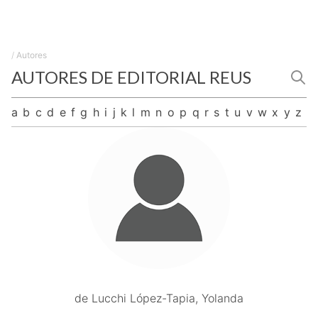
/
Autores
AUTORES DE EDITORIAL REUS
a
b
c
d
e
f
g
h
i
j
k
l
m
n
o
p
q
r
s
t
u
v
w
x
y
z
de Lucchi López-Tapia, Yolanda