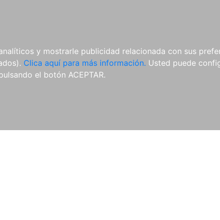
AL
E-BOOKS
REVISTAS
ANUA
analíticos y mostrarle publicidad relacionada con sus prefer
tados).
Clica aquí para más información.
Usted puede configu
vado
Revista Española de Derecho Deportivo
Revista Genera
pulsando el botón ACEPTAR.