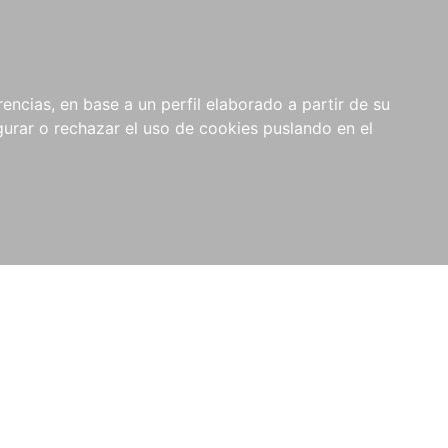
0
RIOS
encias, en base a un perfil elaborado a partir de su
rar o rechazar el uso de cookies puslando en el
l de Legislación y Jurisprudencia