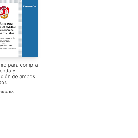
amo para compra
ienda y
ación de ambos
tos
autores
€