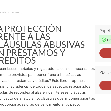
s abusivas en ...
A PROTECCIÓN
Papel
RENTE A LAS
Dis
LÁUSULAS ABUSIVAS
N PRÉSTAMOS Y
RÉDITOS
úan jueces, notarios y registradores con los mecanismos
PDF
,
lmente previstos para poner freno a las cláusulas
ivas en préstamos y créditos? Este libro propone un
isis jurisprudencial de todos los aspectos relacionados:
sulas de redondeo al alza en los intereses, cláusulas
o, pacto de anatocismo, cláusulas que imponen garantías
roporcionadas o las de vencimiento anticipado.