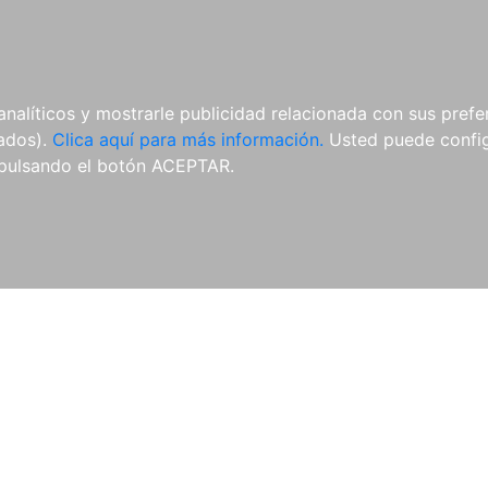
AL
E-BOOKS
REVISTAS
ANUA
analíticos y mostrarle publicidad relacionada con sus prefer
tados).
Clica aquí para más información.
Usted puede configu
pulsando el botón ACEPTAR.
Libros
Autores
Colecciones
Catálogo
Blog