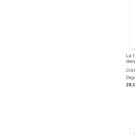
La t
der
Cris
Deg
28,