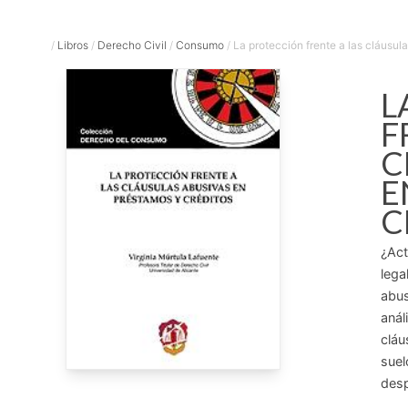
/
Libros
/
Derecho Civil
/
Consumo
/
La protección frente a las cláusula
L
F
C
E
C
¿Act
lega
abus
anál
cláu
suel
desp