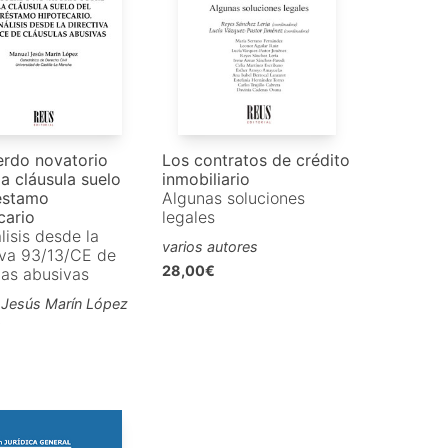
erdo novatorio
Los contratos de crédito
la cláusula suelo
inmobiliario
éstamo
Algunas soluciones
cario
legales
lisis desde la
varios autores
iva 93/13/CE de
28,00€
las abusivas
 Jesús Marín López
€