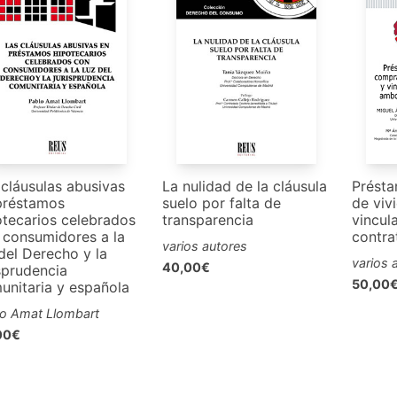
 cláusulas abusivas
La nulidad de la cláusula
Prést
préstamos
suelo por falta de
de viv
otecarios celebrados
transparencia
vincul
 consumidores a la
contra
varios autores
del Derecho y la
varios 
40,00€
sprudencia
50,00
unitaria y española
o Amat Llombart
00€