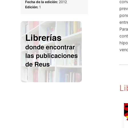
conv
Fecha de la edición:
2012
Edición:
1
prev
pond
entr
Para
cont
hipo
venc
Li