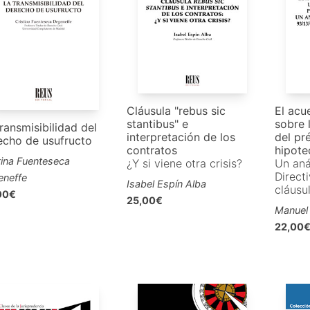
Cláusula "rebus sic
El acu
stantibus" e
sobre 
ransmisibilidad del
interpretación de los
del pr
echo de usufructo
contratos
hipote
tina Fuenteseca
¿Y si viene otra crisis?
Un aná
Direct
eneffe
Isabel Espín Alba
cláusu
00€
25,00€
Manuel
22,00