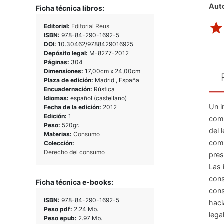
Auto
Ficha técnica libros:
Editorial:
Editorial Reus
ISBN:
978-84-290-1692-5
DOI:
10.30462/9788429016925
Depósito legal:
M-8277-2012
Páginas:
304
Dimensiones:
17,00cm x 24,00cm
Plaza de edición:
Madrid , España
Encuadernación:
Rústica
Idiomas:
español (castellano)
Un i
Fecha de la edición:
2012
Edición:
1
comi
Peso:
520gr.
del 
Materias:
Consumo
comp
Colección:
Derecho del consumo
pres
Las 
cons
Ficha técnica e-books:
cons
ISBN:
978-84-290-1692-5
haci
Peso pdf:
2.24 Mb.
lega
Peso epub:
2.97 Mb.