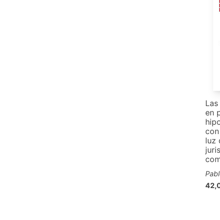
Las
en 
hip
con
luz 
juri
com
Pabl
42,