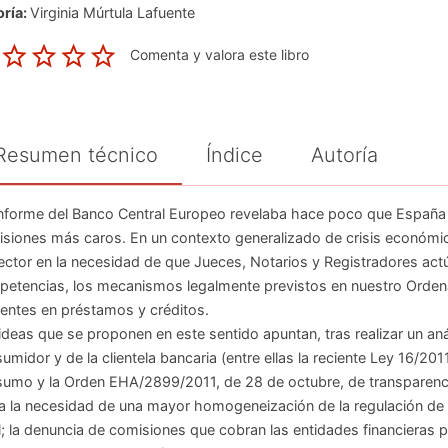
ría:
Virginia Múrtula Lafuente
Comenta y valora este libro
Resumen técnico
Índice
Autoría
nforme del Banco Central Europeo revelaba hace poco que España 
siones más caros. En un contexto generalizado de crisis económica,
lector en la necesidad de que Jueces, Notarios y Registradores act
etencias, los mecanismos legalmente previstos en nuestro Ordena
entes en préstamos y créditos.
ideas que se proponen en este sentido apuntan, tras realizar un aná
umidor y de la clientela bancaria (entre ellas la reciente Ley 16/201
umo y la Orden EHA/2899/2011, de 28 de octubre, de transparencia 
a la necesidad de una mayor homogeneización de la regulación de p
l; la denuncia de comisiones que cobran las entidades financieras po