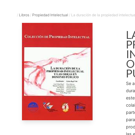
/
Libros
/
Propiedad Intelectual
/
La duración de la propiedad intelectual 
L
P
I
O
P
Se a
dura
este
cola
part
para
prod
las 