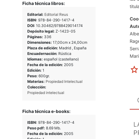
Ficha técnica libros:
titu
Editorial:
Editorial Reus
Coo
ISBN:
978-84-290-1417-4
DOI:
10.30462/9788429014174
Auto
Depósito legal:
Z-1423-05
Alb
Páginas:
336
Rage
Dimensiones:
17,00cm x 24,00cm
Plaza de edición:
Madrid , España
Ser
Encuadernación:
Rústica
Mari
Idiomas:
español (castellano)
Fecha de la edición:
2005
Edición:
1
Peso:
600gr.
Materias:
Propiedad Intelectual
Colección:
Propiedad intelectual
Ficha técnica e-books:
ISBN:
978-84-290-1417-4
L
Peso pdf:
8.69 Mb.
P
Fecha de la edición:
2005