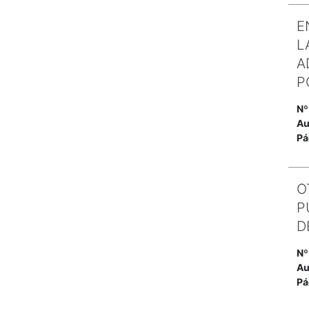
E
L
A
P
Nº
Au
Pá
O
P
D
Nº
Au
Pá