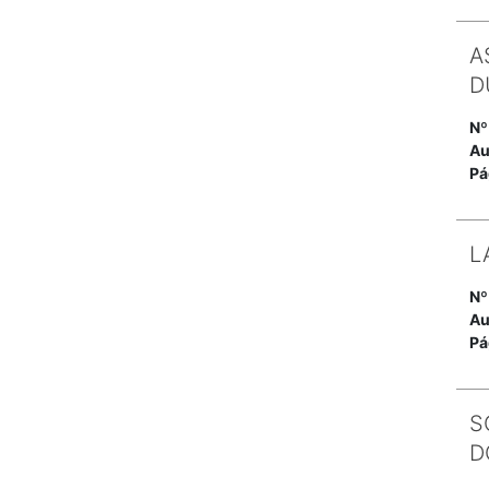
A
D
Nº
Au
Pá
L
Nº
Au
Pá
S
D