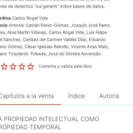
lares de derechos “sui generis” sobre bases de datos.
rdina:
Carlos Rogel Vide
ría:
Antonio Castán Pérez-Gómez
,
Joaquín José Rams
esa
,
Abel Martín Villarejo
,
Carlos Rogel Vide
,
Luis Felipe
l Sánchez
,
Caridad del Carmen Valdés Díaz
,
Eduardo
rano Gómez
,
César Iglesias Rebollo
,
Vicente Arias Maíz
,
ano Yzquierdo Tolsada
,
José de Oliveira Ascensão
Comenta y valora este libro
Capítulos a la venta
Índice
Autoría
A PROPIEDAD INTELECTUAL COMO
ROPIEDAD TEMPORAL