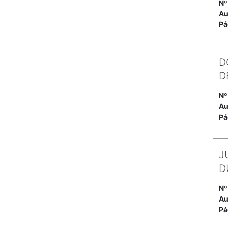
Nº
Au
Pá
D
D
Nº
Au
Pá
J
D
Nº
Au
Pá