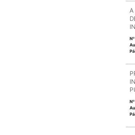
A
D
I
Nº
Au
Pá
P
I
P
Nº
Au
Pá