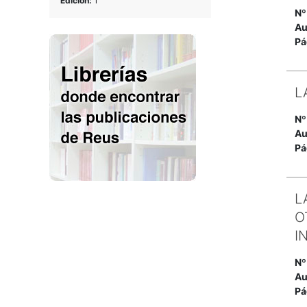
Edición:
1
Nº
Au
Pá
L
Nº
Au
Pá
L
O
I
Nº
Au
Pá