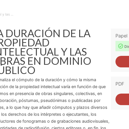
y las ...
A DURACIÓN DE LA
Papel
ROPIEDAD
Dis
NTELECTUAL Y LAS
BRAS EN DOMINIO
ÚBLICO
naliza el cómputo de la duración y cómo la misma
PDF
ción de la propiedad intelectual varía en función de que
mos en presencia de obras singulares, colectivas, en
boración, póstumas, pseudónimas o publicadas por
es, a lo que hay que añadir cómputos y plazos diversos
 los derechos de los intérpretes o ejecutantes, los
uctores de fonogramas o de grabaciones audiovisuales,
entidades de radiodifusión, ciertos editores o, en fin, los