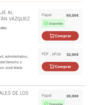
JE AL
Papel
65,00€
TÁN VÁZQUEZ
Disponible
zález
Comprar
PDF
,
ePub
52,00€
il, administrativo,
a del Derecho o
Comprar
don José María
ALES DE LOS
Papel
26,00€
Disponible