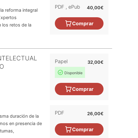
PDF
,
ePub
40,00€
a reforma integral
Expertos
Comprar
 los retos de la
INTELECTUAL
Papel
32,00€
CO
Disponible
Comprar
PDF
26,00€
isma duración de la
emos en presencia de
Comprar
stumas,