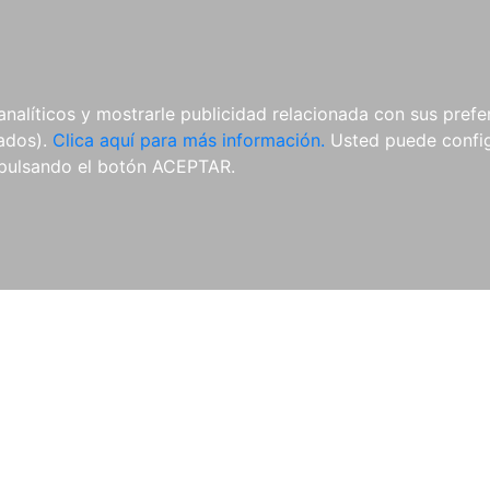
AL
E-BOOKS
REVISTAS
ANUA
analíticos y mostrarle publicidad relacionada con sus prefer
tados).
Clica aquí para más información.
Usted puede configu
pulsando el botón ACEPTAR.
Libros
Autores
Colecciones
Catálogo
Blog