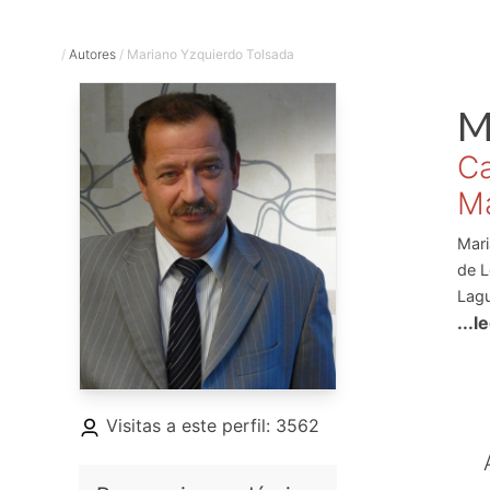
/
Autores
/
Mariano Yzquierdo Tolsada
M
Ca
M
Mari
de L
Lagu
...l
artí
Visitas a este perfil: 3562