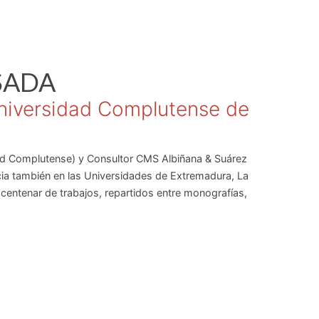
SADA
Universidad Complutense de
dad Complutense) y Consultor CMS Albiñana & Suárez
cia también en las Universidades de Extremadura, La
centenar de trabajos, repartidos entre monografías,
ctivas o en colaboración.