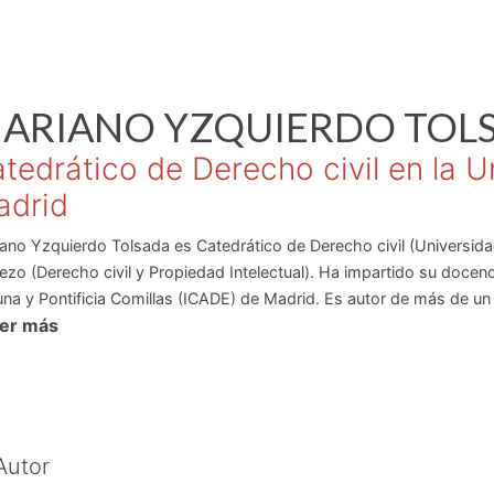
ARIANO
YZQUIERDO TOL
tedrático de Derecho civil en la 
adrid
ano Yzquierdo Tolsada es Catedrático de Derecho civil (Universi
ezo (Derecho civil y Propiedad Intelectual). Ha impartido su docen
na y Pontificia Comillas (ICADE) de Madrid. Es autor de más de un 
eer más
culos en revistas especializadas en Derecho Civil y otras obras cole
Autor