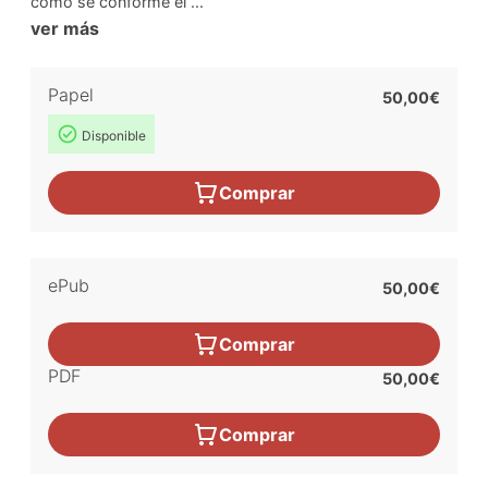
como se conforme el ...
ver más
Papel
50,00€
Disponible
Comprar
ePub
50,00€
Comprar
PDF
50,00€
Comprar