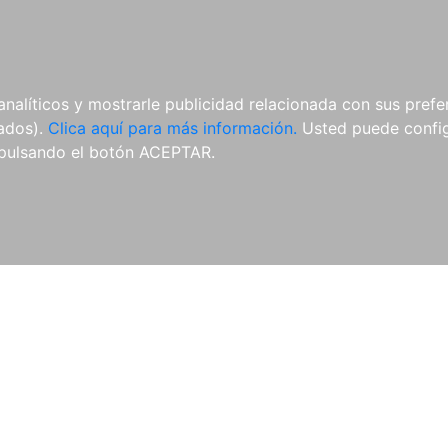
AL
E-BOOKS
REVISTAS
ANUA
analíticos y mostrarle publicidad relacionada con sus prefer
tados).
Clica aquí para más información.
Usted puede configu
pulsando el botón ACEPTAR.
Libros
Autores
Colecciones
Catálogo
Blog