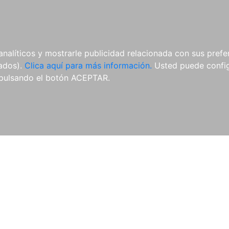
AL
E-BOOKS
REVISTAS
ANUA
analíticos y mostrarle publicidad relacionada con sus prefer
tados).
Clica aquí para más información.
Usted puede configu
pulsando el botón ACEPTAR.
Libros
Autores
Colecciones
Catálogo
Blog