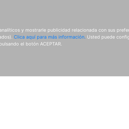
AL
E-BOOKS
REVISTAS
ANUA
analíticos y mostrarle publicidad relacionada con sus prefer
tados).
Clica aquí para más información.
Usted puede configu
pulsando el botón ACEPTAR.
Libros
Autores
Colecciones
Catálogo
Blog