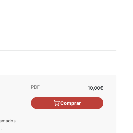
PDF
10,00€
Comprar
llamados
.