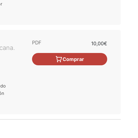
or
PDF
10,00€
icana.
Comprar
ado
ón