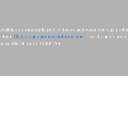
AL
E-BOOKS
REVISTAS
ANUA
analíticos y mostrarle publicidad relacionada con sus prefer
tados).
Clica aquí para más información.
Usted puede configu
pulsando el botón ACEPTAR.
Libros
Autores
Colecciones
Catálogo
Blog