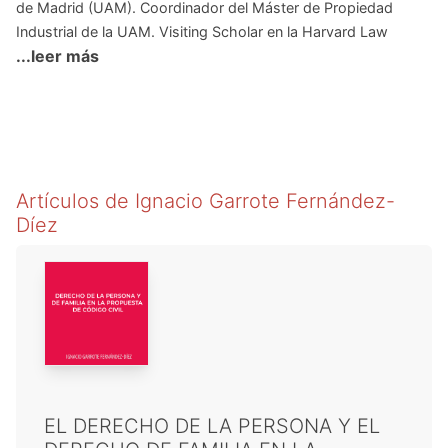
de Madrid (UAM). Coordinador del Máster de Propiedad
Industrial de la UAM. Visiting Scholar en la Harvard Law
...leer más
School (Massachusetts) (2002), en donde pasó un semestre
como Fellow del Real Colegio Complutense. Doctor en
Derecho por la UAM, con una tesis doctoral sobre el Derecho
de Autor en Internet. Licenciado en Derecho por la UAM,
cursó el 4º curso de la Licenciatura en la Universidad Católica
de Lovaina (KLU) dentro del Programa Erasmus.
Artículos de
Ignacio Garrote Fernández-
Díez
EL DERECHO DE LA PERSONA Y EL