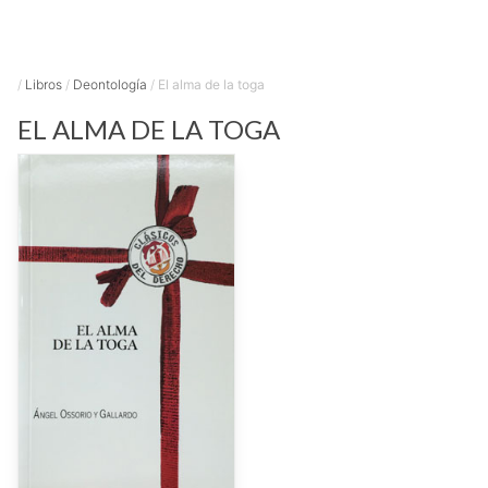
/
Libros
/
Deontología
/
El alma de la toga
EL ALMA DE LA TOGA