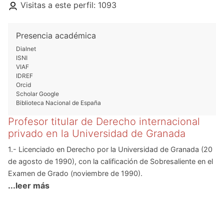
Visitas a este perfil: 1093
Presencia académica
Dialnet
ISNI
VIAF
IDREF
Orcid
Scholar Google
Biblioteca Nacional de España
Profesor titular de Derecho internacional
privado en la Universidad de Granada
1.- Licenciado en Derecho por la Universidad de Granada (20
de agosto de 1990), con la calificación de Sobresaliente en el
Examen de Grado (noviembre de 1990).
...leer más
2.- Doctor en Derecho por la Universidad de Granada con la
calificación de Apto cum laude por unanimidad (1 de junio de
1995). Premio Extraordinario de Doctorado.