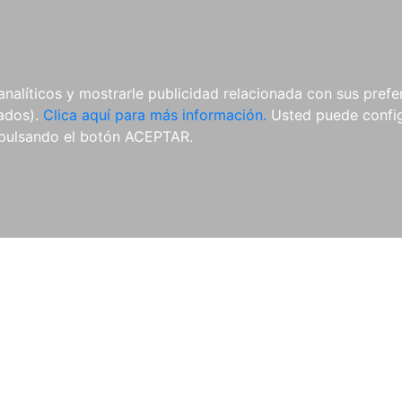
AL
E-BOOKS
REVISTAS
ANUA
analíticos y mostrarle publicidad relacionada con sus prefer
tados).
Clica aquí para más información.
Usted puede configu
pulsando el botón ACEPTAR.
Libros
Autores
Colecciones
Catálogo
Blog