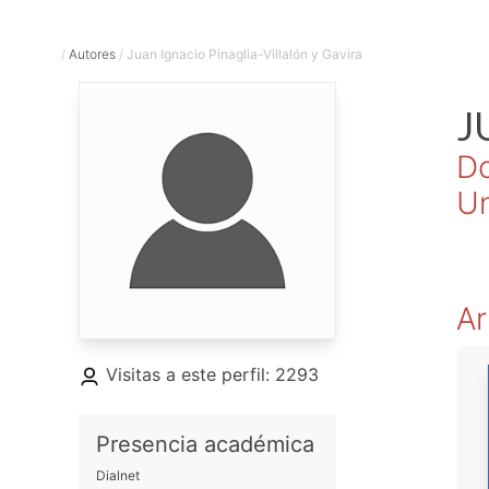
/
Autores
/
Juan Ignacio Pinaglia-Villalón y Gavira
J
Do
Un
Ar
Visitas a este perfil: 2293
Presencia académica
Dialnet