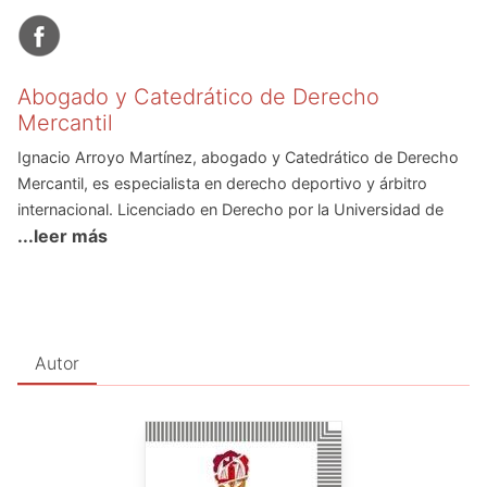
Abogado y Catedrático de Derecho
Mercantil
Ignacio Arroyo Martínez, abogado y Catedrático de Derecho
Mercantil, es especialista en derecho deportivo y árbitro
internacional. Licenciado en Derecho por la Universidad de
...leer más
Deusto (Bilbao), obtuvo el premio Leone Bolaffio por su tesis
doctoral en la Universidad de Bolonia. Master en Derecho por
la Universidad de Harvard (LL.M.), es Catedrático de Derecho
Mercantil en la Universidad Autónoma de Barcelona.
Fundador y Director del "Anuario de Derecho Marítimo", es
Autor
Abogado en ejercicio, Miembro Titular del Comité Marítimo
Internacional y Presidente de la Asociación Española de
Derecho Marítimo.