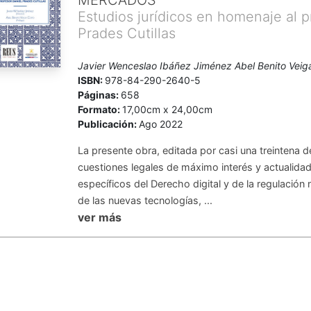
MERCADOS
Estudios jurídicos en homenaje al p
Prades Cutillas
Javier Wenceslao Ibáñez Jiménez Abel Benito Vei
ISBN:
978-84-290-2640-5
Páginas:
658
Formato:
17,00cm x 24,00cm
Publicación:
Ago 2022
La presente obra, editada por casi una treintena 
cuestiones legales de máximo interés y actualida
específicos del Derecho digital y de la regulación
de las nuevas tecnologías, ...
ver más