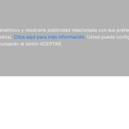
AL
E-BOOKS
REVISTAS
ANUA
analíticos y mostrarle publicidad relacionada con sus prefer
tados).
Clica aquí para más información.
Usted puede configu
pulsando el botón ACEPTAR.
Libros
Autores
Colecciones
Catálogo
Blog