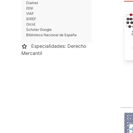
Dialnet
Entr
ISNI
depe
VIAF
las 
IDREF
Orcid
torn
Scholar Google
come
Biblioteca Nacional de España
Naci
Especialidades:
Derecho
Fue 
Mercantil
diri
rect