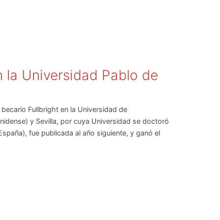
 la Universidad Pablo de
becario Fullbright en la Universidad de
idense) y Sevilla, por cuya Universidad se doctoró
spaña), fue publicada al año siguiente, y ganó el
ros de Córdoba.
antil de la Universidad Pública de Navarra. Además
 (donde dirigió el Departamento de Derecho Mercantil)
ón bancaria y comercio electrónico. Así, su principal
 sistema financiero, el mercado de valores y la