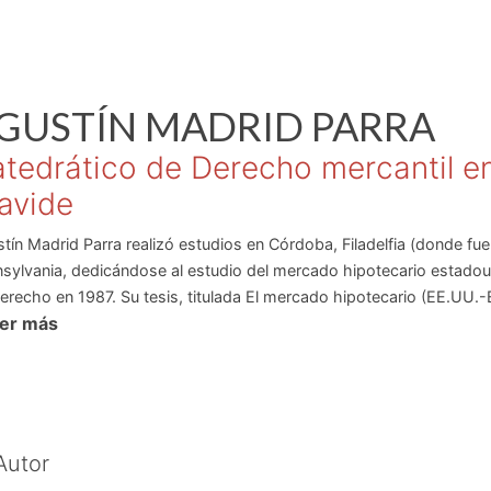
GUSTÍN
MADRID PARRA
tedrático de Derecho mercantil en
avide
tín Madrid Parra realizó estudios en Córdoba, Filadelfia (donde fue 
sylvania, dedicándose al estudio del mercado hipotecario estadoun
erecho en 1987. Su tesis, titulada El mercado hipotecario (EE.UU.-E
eer más
eo Tesis Doctoral otorgado por el Monte de Piedad y Caja de Ahor
oviembre de 1991, Madrid Parra obtuvo la Cátedra de Derecho Merc
n esta universidad, ha impartido docencia en las de Sevilla, Cádiz
blo de Olavide de Sevilla.
specialista en Derecho, especialmente en los apartados de legislaci
vidad investigadora se ha desarrollado en el ámbito del derecho del
Autor
ratación electrónica.