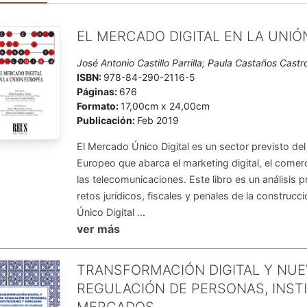
e 1987 y 1991, Agustín Madrid Parra ocupó el cargo de Secretario G
ndiente de la Junta de Andalucía. De igual forma, desde 1992par
EL MERCADO DIGITAL EN LA UNI
Naciones Unidas para el Derecho Mercantil Internacional (CNUDMI-
o al comercio electrónico, una de sus especialidades. Participó en
José Antonio Castillo Parrilla; Paula Castaños Castr
rcio electrónico (1996) y la Ley Modelo sobre las firmas electróni
ISBN:
978-84-290-2116-5
Páginas:
676
ones Unidas sobre la utilización de las comunicaciones electrónica
Formato:
17,00cm x 24,00cm
Secretario General de la Universidad Pablo de Olavide desde su cr
Publicación:
Feb 2019
gir el Departamento de Derecho Privado, hasta abril de 2003. Entr
or de dicha universidad.
El Mercado Único Digital es un sector previsto d
Europeo que abarca el marketing digital, el comerc
las telecomunicaciones. Este libro es un análisis 
retos jurídicos, fiscales y penales de la construc
Único Digital ...
ver más
TRANSFORMACIÓN DIGITAL Y NUE
REGULACIÓN DE PERSONAS, INST