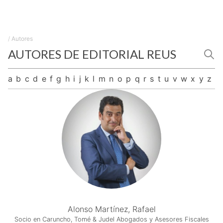
/
Autores
AUTORES DE EDITORIAL REUS
a
b
c
d
e
f
g
h
i
j
k
l
m
n
o
p
q
r
s
t
u
v
w
x
y
z
Alonso Martínez, Rafael
Socio en Caruncho, Tomé & Judel Abogados y Asesores Fiscales