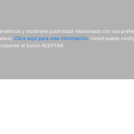
AL
E-BOOKS
REVISTAS
ANUA
analíticos y mostrarle publicidad relacionada con sus prefer
tados).
Clica aquí para más información.
Usted puede configu
vado
Revista Española de Derecho Deportivo
Revista Genera
pulsando el botón ACEPTAR.