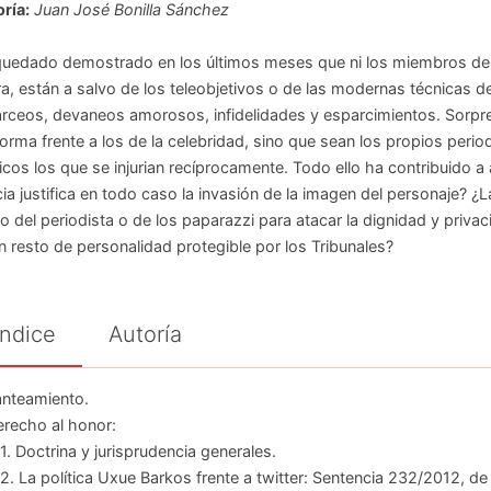
ría:
Juan José Bonilla Sánchez
uedado demostrado en los últimos meses que ni los miembros de la
a, están a salvo de los teleobjetivos o de las modernas técnicas d
rceos, devaneos amorosos, infidelidades y esparcimientos. Sorpr
forma frente a los de la celebridad, sino que sean los propios perio
ticos los que se injurian recíprocamente. Todo ello ha contribuido a 
cia justifica en todo caso la invasión de la imagen del personaje? ¿
o del periodista o de los paparazzi para atacar la dignidad y privaci
n resto de personalidad protegible por los Tribunales?
Índice
Autoría
lanteamiento.
Derecho al honor:
1. Doctrina y jurisprudencia generales.
2. La política Uxue Barkos frente a twitter: Sentencia 232/2012, d