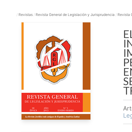
/
Revistas
/
Revista General de Legislación y Jurisprudencia
/
Revista 
E
I
I
P
E
S
T
Art
Leg