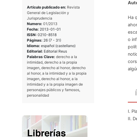
Auto
Artículo publicado en:
Revista
General de Legislación y
Ha q
Jurisprudencia
Numero:
01/2013
ahor
Fecha:
2013-01-01
esca
ISSN:
0210-8518
o in
Páginas:
26 (7 - 31)
Idioma:
español (castellano)
polí
Editorial:
Editorial Reus
noti
Palabras Clave:
derecho a la
cors
intimidad
,
derecho a la propia
imagen
,
derecho al honor
,
derecho
algú
al honor, a la intimidad y a la propia
imagen
,
derecho al honor, a la
intimidad y a la propia imagen de
personajes públicos y famosos
,
personalidad
I. P
II. 