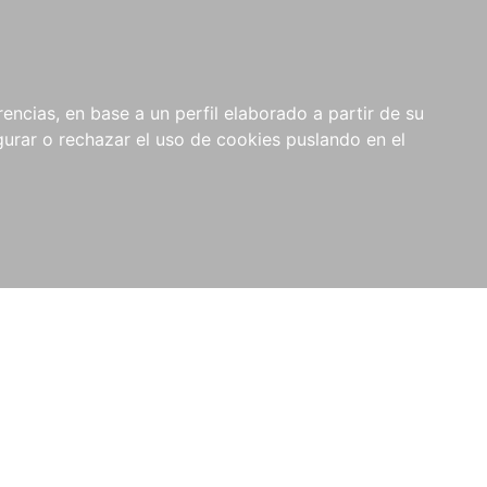
0
RIOS
encias, en base a un perfil elaborado a partir de su
rar o rechazar el uso de cookies puslando en el
l de Legislación y Jurisprudencia