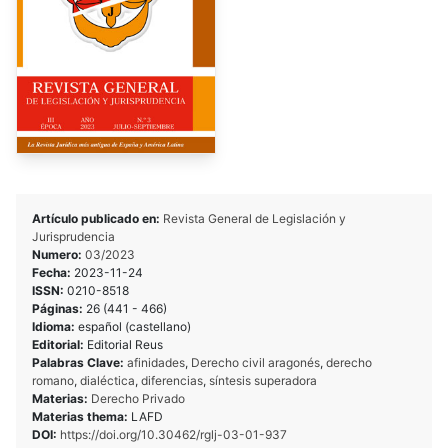
Artículo publicado en:
Revista General de Legislación y
Jurisprudencia
Numero:
03/2023
Fecha:
2023-11-24
ISSN:
0210-8518
Páginas:
26 (441 - 466)
Idioma:
español (castellano)
Editorial:
Editorial Reus
Palabras Clave:
afinidades
,
Derecho civil aragonés
,
derecho
romano
,
dialéctica
,
diferencias
,
síntesis superadora
Materias:
Derecho Privado
Materias thema:
LAFD
DOI:
https://doi.org/10.30462/rglj-03-01-937