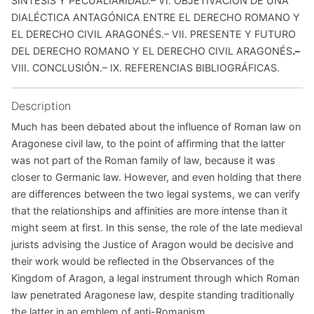
SÍNTESIS Y PECUALIARIDAD.– VI. OBJETIVACIÓN DE UNA
DIALÉCTICA ANTAGÓNICA ENTRE EL DERECHO ROMANO Y
EL DERECHO CIVIL ARAGONÉS.– VII. PRESENTE Y FUTURO
DEL DERECHO ROMANO Y EL DERECHO CIVIL ARAGONÉS
.–
VIII. CONCLUSIÓN.– IX. REFERENCIAS BIBLIOGRÁFICAS.
Description
Much has been debated about the influence of Roman law on
Aragonese civil law, to the point of affirming that the latter
was not part of the Roman family of law, because it was
closer to Germanic law. However, and even holding that there
are differences between the two legal systems, we can verify
that the relationships and affinities are more intense than it
might seem at first. In this sense, the role of the late medieval
jurists advising the Justice of Aragon would be decisive and
their work would be reflected in the Observances of the
Kingdom of Aragon, a legal instrument through which Roman
law penetrated Aragonese law, despite standing traditionally
the latter in an emblem of anti-Romanism.